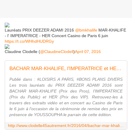
Lauréats PRIX DEEZER ADAMI 2016
@bmkhalife
MAR-KHALIFE
- l' IMPERATRICE - HER Concert Casino de Paris 6 juin
https://t.co/WHhdHUDRGy
Claudine Clodelle (
@ClaudineClodell
)
April 07, 2016
BACHAR MAR-KHALIFE, l'IMPERATRICE et HER remportent le PRIX DEEZER ADAMI 2016 - VIVRE AUTREMENT VOS LOISIRS avec Clodelle
Publié dans : #LOISIRS A PARIS, #BONS PLANS DIVERS
Les trois lauréats du PRIX DEEZER ADAMI 2016 sont
BACHAR MAR-KHALIFE (Prix des Pros), l'IMPERATRICE
(Prix du Public) et HER (Prix des VIP). Retrouvez-les à
travers des extraits vidéo et en concert au Casino de Paris
le 6 juin à l'occasion de la cérémonie de remise des prix en
présence de YOUSSOUPHA le parrain de cette édition.
http://www.clodelle45autrement.fr/2016/04/bachar-mar-khalife-l-imperatrice-et-her-remportent-le-prix-deezer-adami-2016.html