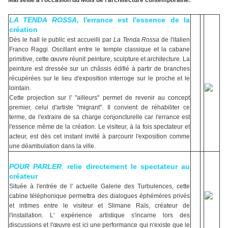
LA TENDA ROSSA
, l'errance est l'essence de la
création
Dès le hall le public est accueilli par
La Tenda Rossa
de l'italien
Franco Raggi. Oscillant entre le temple classique et la cabane
primitive, cette œuvre réunit peinture, sculpture et architecture. La
peinture est dressée sur un châssis édifié à partir de branches
récupérées sur le lieu d'exposition interroge sur le proche et le
lointain.
Cette projection sur l' "ailleurs" permet de revenir au concept
premier, celui d'artiste "migrant". Il convient de réhabiliter ce
terme, de l'extraire de sa charge conjoncturelle car l'errance est
l'essence même de la création. Le visiteur, à la fois spectateur et
acteur, est dès cet instant invité à parcourir l'exposition comme
une déambulation dans la ville.
POUR PARLER
,
relie directement le spectateur au
créateur
Située à l'entrée de l' actuelle Galerie des Turbulences, cette
cabine téléphonique permettra des dialogues éphémères privés
et intimes entre le visiteur et Slimane Raïs, créateur de
l'installation. L' expérience artistique s'incarne lors des
discussions et l'œuvre est ici une performance qui n'existe que le