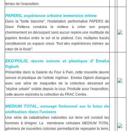
temps de l'exposition.
PAPERS
, expérience urbaine immersive intime
Dans la "boite blanche", l'installation performative
PAPERS
de
Giani Pettena conduira le visiteur à créer son propre
cheminement en découpant sans aucun repère une multitude de
papiers tendus entre le sol et le plafond. Ces multiples tracés
constitueront un espace creux
"fruit des expériences intimes au
cœur de la foule".
EKO'POLIS
, œuvre sonore et plastique d' Emeka
Ogboh
Présentée dans la Galerie du Four à Pain, cette nouvelle œuvre
sonore et plastique de l'artiste nigérian Emeka Ogboh dialogue
avec une série de maquettes de la collection dessinant un
"skyline urbain" visible depuis la cour. Produite pour l'exposition,
cette œuvre rejoindra la collection du FRAC Centre.
MEDIUM TOTAL,
concept fictionnel sur le futur de
civilisation dans l'univers
Une série de catastrophes naturelles sur terre ont conduit les
hommes à émigrer. La membrane cellulaire
MEDIUM TOTAL
générera de nouvelles colonies permettant de repeupler la terre.