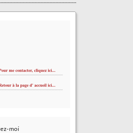
Pour me contacter, cliquez ici...
Retour à la page d' accueil ici...
NCOURS INTERNATIONAL rend hommage à HENRI DUTILLEUX 
vez-moi