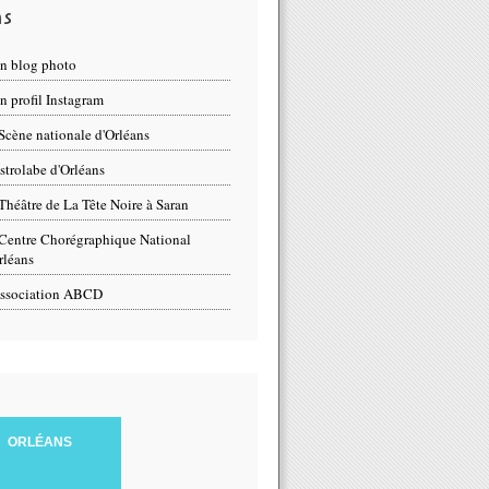
ns
n blog photo
 profil Instagram
Scène nationale d'Orléans
strolabe d'Orléans
Théâtre de La Tête Noire à Saran
Centre Chorégraphique National
rléans
ssociation ABCD