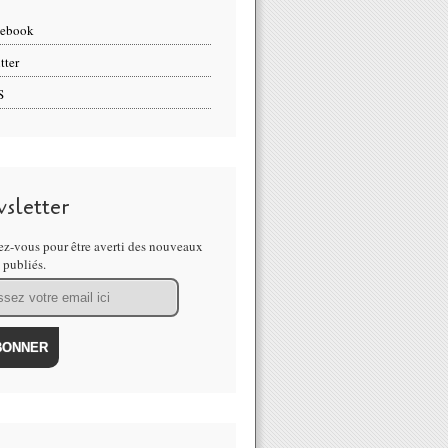
cebook
tter
S
sletter
z-vous pour être averti des nouveaux
s publiés.