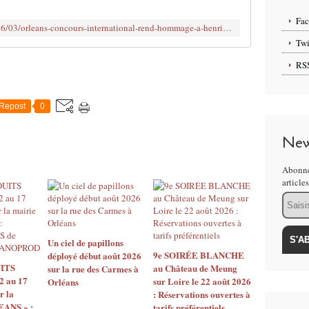
i
é
Fa
http://www.clodelle45autrement.fr/2016/03/orleans-concours-international-rend-hommage-a-henri-dutilleux-et-alberto-ginastera.html
d
Twi
a
n
RS
s
:
#
Repost
0
G
R
New
A
T
Abonne
U
article
I
Email
T
O
U
T
Un ciel de papillons
A
9e SOIRÉE BLANCHE
déployé début août 2026
ITS
au Château de Meung
R
sur la rue des Carmes à
2 au 17
sur Loire le 22 août 2026
Orléans
I
r la
: Réservations ouvertes à
F
EANS » :
tarifs préférentiels