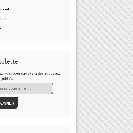
cebook
tter
S
sletter
z-vous pour être averti des nouveaux
s publiés.