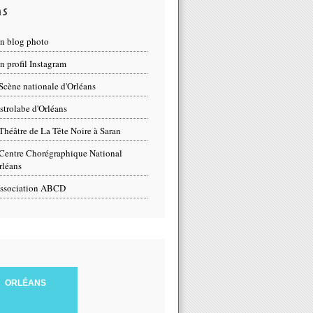
ns
n blog photo
 profil Instagram
Scène nationale d'Orléans
strolabe d'Orléans
Théâtre de La Tête Noire à Saran
Centre Chorégraphique National
rléans
ssociation ABCD