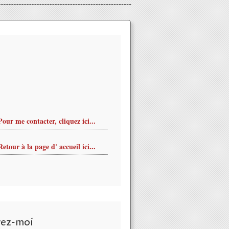
Pour me contacter, cliquez ici...
Retour à la page d' accueil ici...
MASHROU'LEILA مشروع ليلى en concert le 10 mars 2016 à Sai
vez-moi