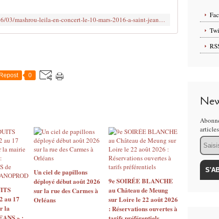
o
u
Fa
http://www.clodelle45autrement.fr/2016/03/mashrou-leila-en-concert-le-10-mars-2016-a-saint-jean-de-la-ruelle.html
p
Twi
e
l
RS
i
b
a
Repost
0
n
a
New
i
s
Abonne
M
article
A
Email
S
H
R
O
Un ciel de papillons
U
9e SOIRÉE BLANCHE
déployé début août 2026
ITS
au Château de Meung
'
sur la rue des Carmes à
2 au 17
sur Loire le 22 août 2026
Orléans
L
r la
: Réservations ouvertes à
E
EANS » :
tarifs préférentiels