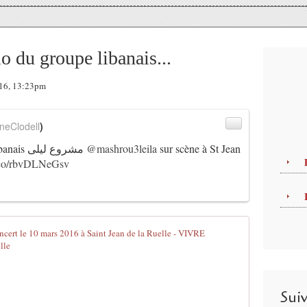
io du groupe libanais...
016, 13:23pm
neClodell
)
Extraits vidéo et audio du groupe libanais مشروع ليلى
@mashrou3leila
sur scène à St Jean
t.co/rbvDLNeGsv
L
e
g
Sui
r