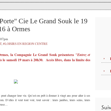
 Porte" Cie Le Grand Souk le 19
016 à Ormes
0:07pm
T
,
#LOISIRS EN REGION CENTRE
à Ormes, la Compagnie Le Grand Souk présentera
"Entrez et
ais le samedi 19 mars à 20h30.
Accès libre, dans la limite des
i peut changer leur vie. Qu’est-on prêt à donner à vingt ans pour aller à ses
m. D’elles il veut tout voir, tout savoir : leurs jambes, leurs seins, leurs
oureuse…
Sui