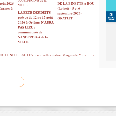
août 2026
DE LA BINETTE à BOU
 Carmes à
(Loiret) – 5 et 6
𝐋𝐀 𝐅𝐄𝐓𝐄 𝐃𝐄𝐒 𝐃𝐔𝐈𝐓𝐒
septembre 2026 -
prévue du 12 au 17 août
GRATUIT
2026 à Orléans 𝐍’𝐀𝐔𝐑𝐀
𝐏𝐀𝐒 𝐋𝐈𝐄𝐔 :
communiqués de
NANOPROD et de la
VILLE
LA OU LE SOLEIL SE LEVE, nouvelle création Marguerite Yourcenar de la Cie Trait pour Trait