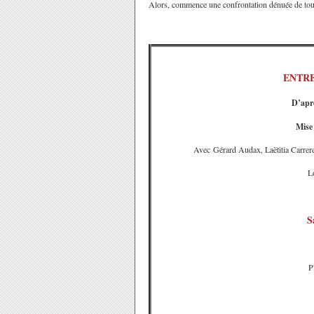
Alors, commence une confrontation dénuée de toute
ENTRE
D’aprè
Mise
Avec Gérard Audax, Laëtitia Carrer
L
S
P