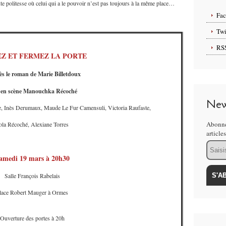
 politesse où celui qui a le pouvoir n’est pas toujours à la même place…
Fa
Twi
RS
Z ET FERMEZ LA PORTE
s le roman de Marie Billetdoux
 en scène Manouchka Récoché
New
e, Inès Derumaux, Maude Le Fur Camensuli, Victoria Raufaste,
Abonne
ola Récoché, Alexiane Torres
article
Email
amedi 19 mars à 20h30
Salle François Rabelais
lace Robert Mauger à Ormes
Ouverture des portes à 20h