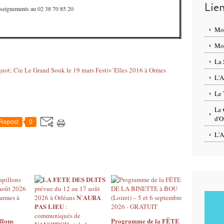
Lie
seignements au 02 38 70 85 20
Mo
Mon
La 
L'A
Le 
Le 
d'O
Repost
0
L'A
llons
Programme de la FÊTE