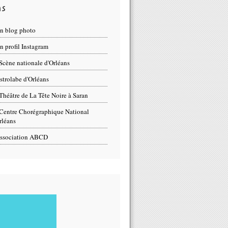
ns
n blog photo
 profil Instagram
Scène nationale d'Orléans
strolabe d'Orléans
Théâtre de La Tête Noire à Saran
Centre Chorégraphique National
rléans
ssociation ABCD