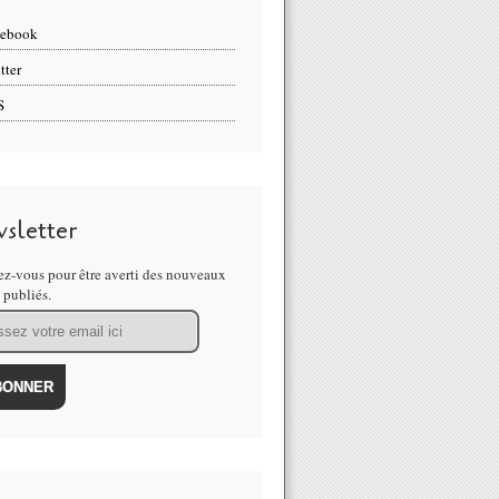
cebook
tter
S
sletter
z-vous pour être averti des nouveaux
s publiés.