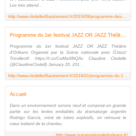
Les très attend...
http://www.clodelle45autrement.fr/2015/09/programme-des-samedis-du-jazz-d-octobre-2015-a-mai-2016-avec-la-scene-nationale-d-orleans-et-o-jazz.html
Programme du 1er festival JAZZ OR JAZZ Théâtre... - VIVRE AUTREMENT VOS LOISIRS avec Clodelle
Programme du 1er festival JAZZ OR JAZZ Théâtre
d'Orléans Organisé par la Scène nationale avec ÔJazz!
Tricollectif. https://t.co/CwMaX8tQAv Claudine Clodelle
(@ClaudineClodell) January 20, 201...
http://www.clodelle45autrement.fr/2016/01/programme-du-1er-festival-jazz-or-jazz-theatre.html
Accueil
Dans un environnement sonore neuf et composé en grande
partie sur les textes endiablés du dramaturge argentin
Rodrigo García, miné de tubes explosifs, on retrouve le
cœur battant de la chanteu...
http://www.scenenationaledorleans.fr/