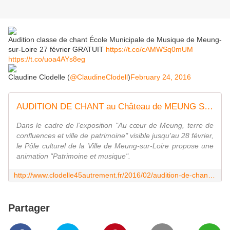
Audition classe de chant École Municipale de Musique de Meung-
sur-Loire 27 février GRATUIT
https://t.co/cAMWSq0mUM
https://t.co/uoa4AYs8eg
Claudine Clodelle (
@ClaudineClodell
)
February 24, 2016
AUDITION DE CHANT au Château de MEUNG SUR LOIRE le 27 février 2016 GRATUIT - VIVRE AUTREMENT VOS LOISIRS avec Clodelle
Dans le cadre de l'exposition "Au cœur de Meung, terre de
confluences et ville de patrimoine" visible jusqu'au 28 février,
le Pôle culturel de la Ville de Meung-sur-Loire propose une
animation "Patrimoine et musique".
http://www.clodelle45autrement.fr/2016/02/audition-de-chant-au-chateau-de-meung-sur-loire-le-27-fevrier-2016-gratuit.html
Partager