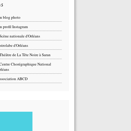
ns
n blog photo
 profil Instagram
Scène nationale d'Orléans
strolabe d'Orléans
Théâtre de La Tête Noire à Saran
Centre Chorégraphique National
rléans
ssociation ABCD