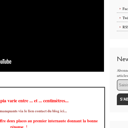
Fa
Twi
RS
New
Abonne
article
Email
pia varie entre ... et ... centimètres...
 manquants via le lien contact du blog ici...
fre deux places au premier internaute donnant la bonne
réponse !