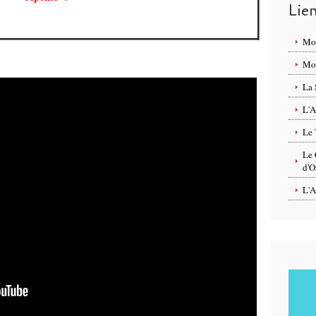
Lie
Mo
Mon
La 
L'A
Le 
Le 
d'O
L'A