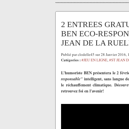
2 ENTREES GRATUI
BEN ECO-RESPONSAB
JEAN DE LA RUE
Publié par clodelle45 sur 28 Janvier 2016,
Catégories :
#JEU EN LIGNE
,
#ST JEAN D
L’humoriste BEN présentera le 2 févr
intelligent, sans langue d
responsable"
le réchauffement climatique. Découvr
retrouvez foi en l'avenir!