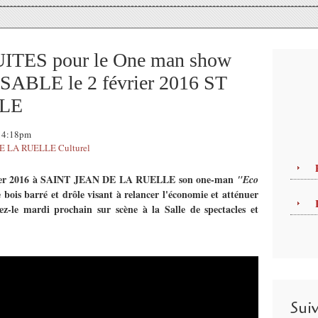
TES pour le One man show
LE le 2 février 2016 ST
LLE
 14:18pm
E LA RUELLE Culturel
ier 2016
à SAINT JEAN DE LA RUELLE
son one-man
"Eco
e bois barré et drôle visant à relancer l'économie et atténuer
ez-le mardi prochain sur scène à la Salle de spectacles et
Sui