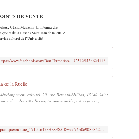
OINTS DE VENTE
four, Géant, Magasins U, Intermarché
que et de la Danse / Saint Jean de la Ruelle
ervice culturel de l’Université
https://www.facebook.com/Ben-Humoriste-132512953462444/
an de la Ruelle
développement culturel. 29, rue Bernard-Million, 45140 Saint
 Courriel : culture@ville-saintjeandelaruelle.fr Vous pouvez
http://www.ville-saintjeandelaruelle.fr/pratique/culture_171.html?PHPSESSID=ecd76b0c908e822391e83ce76927297a