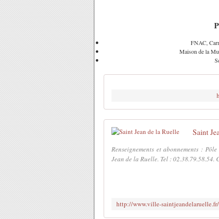
P
FNAC, Carre
Maison de la Musi
S
Saint Je
Renseignements et abonnements : Pôle 
Jean de la Ruelle. Tel : 02.38.79.58.54.