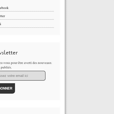
cebook
tter
S
sletter
z-vous pour être averti des nouveaux
s publiés.