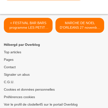
< FESTIVAL BAR BARS
MARCHE DE NOEL
programme LES PETITS
D'ORLEANS 27 novembre
INSTANTS Meung-sur-Loire
au 27 décembre 2015
26, 27 et 28 novembre
Programme, horaires, tarifs
2015
>
Hébergé par Overblog
Top articles
Pages
Contact
Signaler un abus
C.G.U.
Cookies et données personnelles
Préférences cookies
Voir le profil de clodelle45 sur le portail Overblog