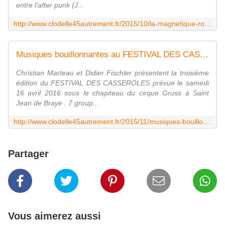
entre l'after punk (J...
http://www.clodelle45autrement.fr/2015/10/la-magnetique-robi-en-concert-le-6-novembre-a-st-jean-de-la-ruelle-1ere-partie-kinoko.html
Musiques bouillonnantes au FESTIVAL DES CASSEROLES #3 le 16 avril 2016 à Saint Jean de Braye - VIVRE AUTREMENT VOS LOISIRS avec Clodelle
Christian Marteau et Didier Fischler présentent la troisième
édition du FESTIVAL DES CASSEROLES prévue le samedi
16 avril 2016 sous le chapiteau du cirque Gruss à Saint
Jean de Braye . 7 group...
http://www.clodelle45autrement.fr/2015/11/musiques-bouillonnantes-au-festival-des-casseroles-3-le-16-avril-2016-a-saint-jean-de-braye.html
Partager
Vous aimerez aussi