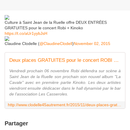
Culture à Saint Jean de la Ruelle​ offre DEUX ENTRÉES
GRATUITES pour le concert Robi + Kinoko
https://t.co/aUr1yybJsH
Claudine Clodelle (
@ClaudineClodell
)
November 02, 2015
Deux places GRATUITES pour le concert ROBI + KINOKO le 6 novembre à ST JEAN DE LA RUELLE - VIVRE AUTREMENT VOS LOISIRS avec Clodelle
Vendredi prochain 06 novembre Robi défendra sur scène à
Saint Jean de la Ruelle son prochain son nouvel album "La
Cavale" avec en première partie Kinoko. Les deux artistes
viendront ensuite dédicacer dans le hall dynamisé par le bar
de l'association Les Casseroles.
http://www.clodelle45autrement.fr/2015/11/deux-places-gratuites-pour-le-concert-robi-kinoko-le-6-novembre-a-st-jean-de-la-ruelle.html
Partager