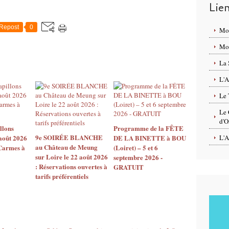
Lie
Repost
0
Mo
Mon
La 
L'A
Le 
Le 
d'O
llons
Programme de la FÊTE
9e SOIRÉE BLANCHE
août 2026
DE LA BINETTE à BOU
L'A
au Château de Meung
 Carmes à
(Loiret) – 5 et 6
sur Loire le 22 août 2026
septembre 2026 -
: Réservations ouvertes à
GRATUIT
tarifs préférentiels