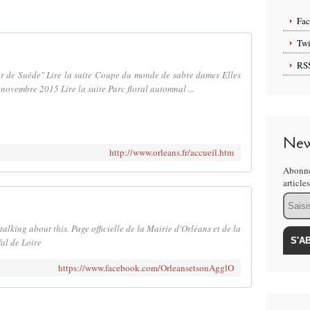
Fa
Twi
RS
ur de Suède" Lire la suite Coupe du monde de sabre dames Elles
r novembre 2015 Lire la suite Parc floral automnal ...
New
http://www.orleans.fr/accueil.htm
Abonne
article
Email
talking about this. Page officielle de la Mairie d'Orléans et de la
al de Loire
https://www.facebook.com/OrleansetsonAgglO