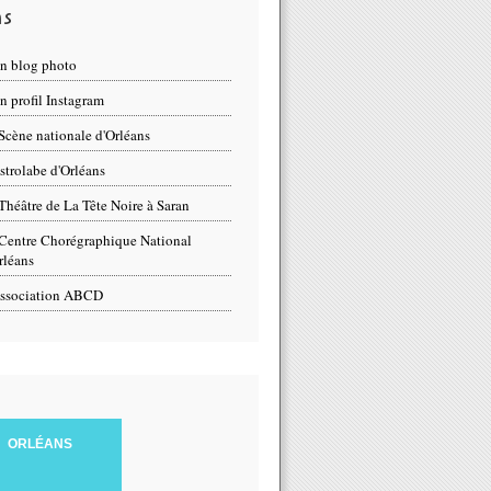
ns
n blog photo
 profil Instagram
Scène nationale d'Orléans
strolabe d'Orléans
Théâtre de La Tête Noire à Saran
Centre Chorégraphique National
rléans
ssociation ABCD