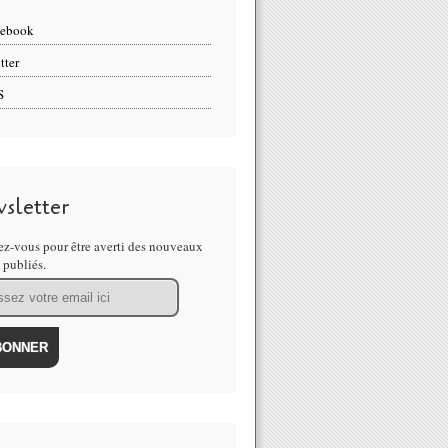
cebook
tter
S
sletter
z-vous pour être averti des nouveaux
s publiés.