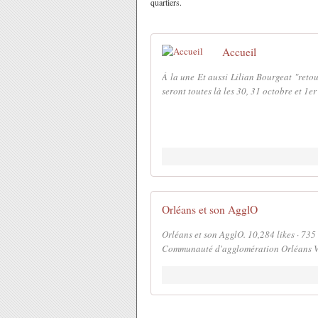
quartiers.
Accueil
À la une Et aussi Lilian Bourgeat "reto
seront toutes là les 30, 31 octobre et 1e
Orléans et son AgglO
Orléans et son AgglO. 10,284 likes · 735 
Communauté d'agglomération Orléans V