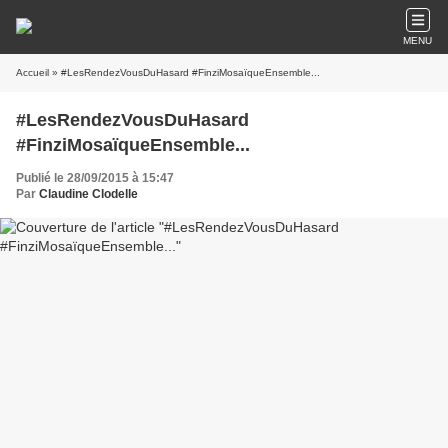
MENU
Accueil
» #LesRendezVousDuHasard #FinziMosaïqueEnsemble​...
#LesRendezVousDuHasard
#FinziMosaïqueEnsemble​...
Publié le 28/09/2015 à 15:47
Par
Claudine Clodelle