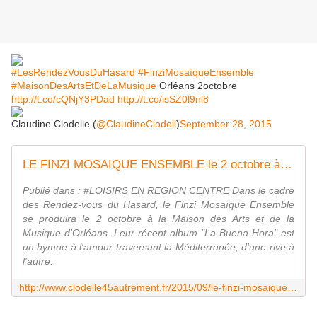
#LesRendezVousDuHasard
#FinziMosaïqueEnsemble
#MaisonDesArtsEtDeLaMusique
Orléans​ 2octobre
http://t.co/cQNjY3PDad
http://t.co/isSZ0l9nl8
Claudine Clodelle (
@ClaudineClodell
)
September 28, 2015
LE FINZI MOSAIQUE ENSEMBLE le 2 octobre à la Maison des Arts et de la Musique d'Orléans - VIVRE AUTREMENT VOS LOISIRS avec Clodelle
Publié dans : #LOISIRS EN REGION CENTRE Dans le cadre
des Rendez-vous du Hasard, le Finzi Mosaïque Ensemble
se produira le 2 octobre à la Maison des Arts et de la
Musique d'Orléans. Leur récent album "La Buena Hora" est
un hymne à l'amour traversant la Méditerranée, d'une rive à
l'autre.
http://www.clodelle45autrement.fr/2015/09/le-finzi-mosaique-ensemble-le-2-octobre-a-la-maison-des-arts-et-de-la-musique-d-orleans.html