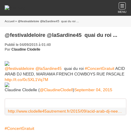
MENU
Accueil
» @festivaldeloire @laSardine45 ​ quai du roi ...
@festivaldeloire @laSardine45 ​ quai du roi ...
Publié le 04/09/2015 à 01:40
Par
Claudine Clodelle
@festivaldeloire
@laSardine45
​ quai du roi
#ConcertGratuit
ACID
ARAB DJ NEED, MARIAMA FRENCH COWBOYS RUE PASCALE
http://t.co/0cSXL1Vq7M
Claudine Clodelle (
@ClaudineClodell
)
September 04, 2015
http://www.clodelle45autrement.fr/2015/09/acid-arab-dj-need-mariama-french-cowboys-rue-pascale-concerts-gratuits-la-sardine-orleans-23-27-septembre.html
#ConcertGratuit