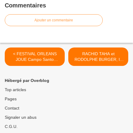
Commentaires
Ajouter un commentaire
< FESTIVAL ORLEANS
RACHID TAHA et
JOUE Campo Santo
RODOLPHE BURGER, le
d'Orléans 12 et 13
COUSCOUS CLAN offre
septembre 2015
une soirée épicée à
PAIMPOL >
Hébergé par Overblog
Top articles
Pages
Contact
Signaler un abus
C.G.U.