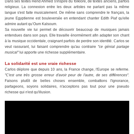
Dans ses textes Hend Ahmed s'inspire du folklore, de textes anciens, parfois
religieux. La connexion entre les deux artistes ne parlant pas la même
langue s'est faite musicalement. De même sans comprendre le français, la
jeune Egyptienne est bouleversée en entendant chanter Edith Piaf qu'elle
admire autant qu’Oum Kalsoum.
Sa nouvelle vie lui permet de découvrir beaucoup de musiques jamais
entendues dans son pays. Elle travaille énormément afin adapter son chant
à la musique occidentale, craignant parfois de perdre son identité. Carlos se
veut rassurant, lui faisant comprendre qu'au contraire
"ce génial partage
musical"
lui apporte une richesse supplémentaire.
La solidarité est une vraie richesse
Carlos déplore que depuis 10 ans, la France change, l'Europe se referme.
"C'est une très grosse erreur d'avoir peur de l'autre, de ses différences".
Faisons plutôt de belles choses ensemble, combattons l'ignorance,
partageons, soyons solidaires, n'acceptons pas tout pour une pseudo
richesse qui n'est qu'illusion.