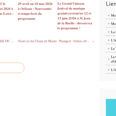
Lie
Le Grand Unisson,
 le
29 avril au 10 mai 2026
é
festival de musique
let 2026 à
à Orléans : Nouveautés
e
gratuit revient les 12 et
ur-Loire :
et temps forts du
s
Mo
13 juin 2O26 à St Jean
programme
2
de la Ruelle : découvrez
Mon
0
le programme !
,
La 
l
a
L'A
FRAGONARD a ouvert un nouveau MUSEE DU PARFUM en accès libre à PARIS
Festival du Chant de Marin - Paimpol : billets aller-retour en TER Bretagne à 15€
M
Le 
a
i
Le 
s
d'O
o
L'A
n
F
r
a
g
o
n
a
r