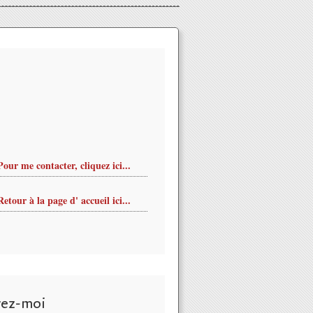
Pour me contacter, cliquez ici...
Retour à la page d' accueil ici...
a ouvert un nouveau MUSEE DU PARFUM en accès libre à PARIS
vez-moi