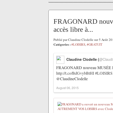
FRAGONARD nouv
accès libre à...
Publié par Claudine Clodelle sur 5 Août 2
Catégories :
#LOISIRS
,
#GRATUIT
Claudine Clodelle (
@Claudi
FRAGONARD nouveau MUSÉE DU
http://t.co/BdGvybBtHI
#LOISIRS
@ClaudineClodelle
August 06, 2015