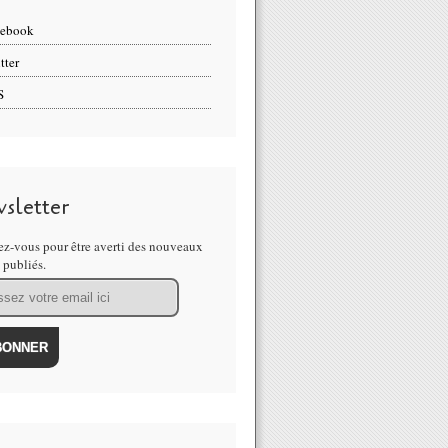
cebook
tter
S
sletter
z-vous pour être averti des nouveaux
s publiés.