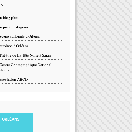
ns
n blog photo
 profil Instagram
Scène nationale d'Orléans
strolabe d'Orléans
Théâtre de La Tête Noire à Saran
Centre Chorégraphique National
rléans
ssociation ABCD