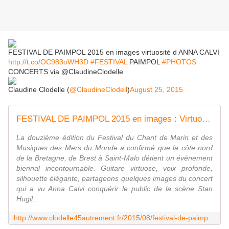
FESTIVAL DE PAIMPOL 2015 en images virtuosité d ANNA CALVI
http://t.co/OC983oWH3D
#FESTIVAL
PAIMPOL
#PHOTOS
CONCERTS via @ClaudineClodelle
Claudine Clodelle (
@ClaudineClodell
)
August 25, 2015
FESTIVAL DE PAIMPOL 2015 en images : Virtuosité et élégance d' ANNA CALVI - VIVRE AUTREMENT VOS LOISIRS avec Clodelle
La douzième édition du Festival du Chant de Marin et des
Musiques des Mers du Monde a confirmé que la côte nord
de la Bretagne, de Brest à Saint-Malo détient un événement
biennal incontournable. Guitare virtuose, voix profonde,
silhouette élégante, partageons quelques images du concert
qui a vu Anna Calvi conquérir le public de la scène Stan
Hugil.
http://www.clodelle45autrement.fr/2015/08/festival-de-paimpol-2015-en-images-virtuosite-et-elegance-d-anna-calvi.html?utm_source=_ob_share&utm_medium=_ob_twitter&utm_campaign=_ob_sharebar