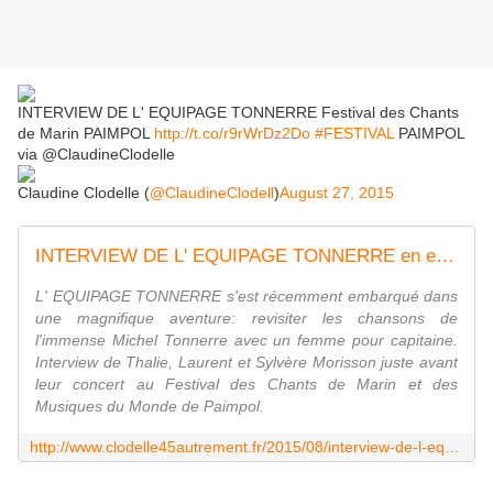
INTERVIEW DE L' EQUIPAGE TONNERRE Festival des Chants
de Marin PAIMPOL
http://t.co/r9rWrDz2Do
#FESTIVAL
PAIMPOL
via @ClaudineClodelle
Claudine Clodelle (
@ClaudineClodell
)
August 27, 2015
INTERVIEW DE L' EQUIPAGE TONNERRE en escale au Festival des Chants de Marin de PAIMPOL - VIVRE AUTREMENT VOS LOISIRS avec Clodelle
L' EQUIPAGE TONNERRE s'est récemment embarqué dans
une magnifique aventure: revisiter les chansons de
l'immense Michel Tonnerre avec un femme pour capitaine.
Interview de Thalie, Laurent et Sylvère Morisson juste avant
leur concert au Festival des Chants de Marin et des
Musiques du Monde de Paimpol.
http://www.clodelle45autrement.fr/2015/08/interview-de-l-equipage-tonnerre-en-escale-au-festival-des-chants-de-marin-de-paimpol.html?utm_source=_ob_share&utm_medium=_ob_twitter&utm_campaign=_ob_sharebar