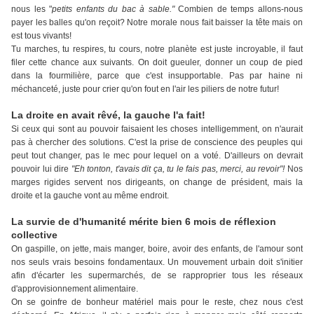
nous les "
petits enfants du bac à sable."
Combien de temps allons-nous
payer les balles qu'on reçoit?
Notre morale nous fait baisser la tête mais on
est tous vivants!
Tu marches, tu respires, tu cours, notre planète est juste incroyable, il faut
filer cette chance aux suivants. On doit gueuler, donner un coup de pied
dans la fourmilière, parce que c'est insupportable. Pas par haine ni
méchanceté, juste pour crier qu'on fout en l'air les piliers de notre futur!
La droite en avait rêvé, la gauche l'a fait!
Si ceux qui sont au pouvoir faisaient les choses intelligemment, on n'aurait
pas à chercher des solutions. C'est la prise de conscience des peuples qui
peut tout changer, pas le mec pour lequel on a voté. D'ailleurs on devrait
pouvoir lui dire
"Eh tonton, t'avais dit ça, tu le fais pas, merci, au revoir"!
Nos
marges rigides servent nos dirigeants, on change de président, mais la
droite et la gauche vont au même endroit.
La survie de d'humanité mérite bien 6 mois de réflexion
collective
On gaspille, on jette, mais
manger, boire, avoir des enfants, de l'amour sont
nos seuls vrais besoins fondamentaux.
Un mouvement urbain doit s'initier
afin d'écarter les supermarchés, de se rapproprier tous les réseaux
d'approvisionnement alimentaire.
On se goinfre de bonheur matériel mais pour le reste, chez nous c'est