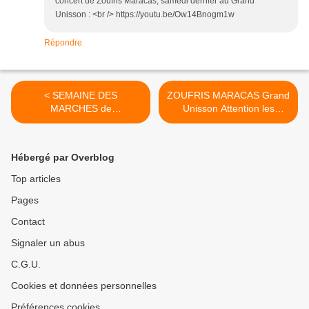
concert de Zoufris Maracas, samedi dernier au Grand
Unisson : <br /> https://youtu.be/Ow14Bnogm1w
Répondre
< SEMAINE DES
ZOUFRIS MARACAS Grand
MARCHES de
Unisson Attention les
l’Agglomération...
mecs,... >
Hébergé par Overblog
Top articles
Pages
Contact
Signaler un abus
C.G.U.
Cookies et données personnelles
Préférences cookies