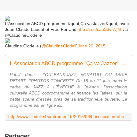
L'Association ABCD programme &quot;Ça va Jazzer&quot; avec
Jean-Claude Laudat et Fred Ferrand
http://t.co/cauS3vIWjM
via
@ClaudineClodelle
Claudine Clodelle (
@ClaudineClodell
)
June 20, 2015
L'Association ABCD programme "Ça va Jazzer" avec Jean-Claude Laudat et Fred Ferrand - VIVRE AUTREMENT VOS LOISIRS avec Clodelle
Publié dans : #ORLEANS'JAZZ, #GRATUIT OU TARIF
REDUIT, #PHOTOS CONCERTS Du 18 au 21 juin, dans le
cadre du JAZZ A L'ÉVÊCHÉ à Orléans, l'association
culturelle ABCD coprogramme et finance les "afters" sur la
petite scène dressée près de sa traditionnelle buvette. Le
programme est en ligne ici...
http://www.clodelle45autrement.fr/2015/06/l-association-abcd-programme-ca-va-jazzer-avec-jean-claude-laudat-et-fred-ferrand.html
Partager