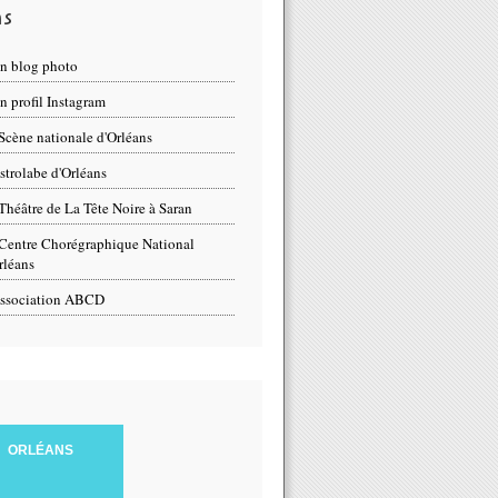
ns
n blog photo
 profil Instagram
Scène nationale d'Orléans
strolabe d'Orléans
Théâtre de La Tête Noire à Saran
Centre Chorégraphique National
rléans
ssociation ABCD