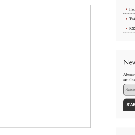
Fa
Twi
RS
New
Abonne
article
Email