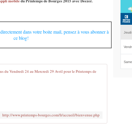
appli mobile
du Printemps de Bourges 2015 avec Deezer.
 directement dans votre boite mail, pensez à vous abonner à
ce blog!
Le Printemps
S
i
t
e
O
ff
http://www.printemps-bourges.com/fr/accueil/bienvenue.php
i
c
i