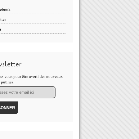
cebook
tter
S
sletter
z-vous pour être averti des nouveaux
s publiés.