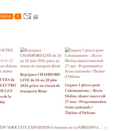
e
l
d
Repost
0
u
P
r
i
n
t
e
m
p
s
Rejoignez CHAMBORD
d
UTES du
LIVE du 26 au 28 juin
Gagnez 2 places pour
ELECTRO
e
2026 grâce au réseau de
Calentamiento – Rocio
JUILLET
transports Rémi
B
Molina (danse) mercredi
u de la
o
27 mai - Programmation
bin
u
Scène nationale /
r
Théâtre d’Orléans
g
e
s
- NEW YORK CITY, EXPOSITION évènement de la FOIREXPO d'ORLEANS 10 au 19 avril 2015