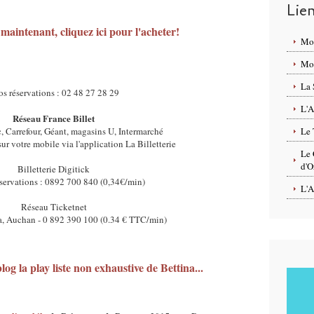
Lie
 maintenant, cliquez ici pour l'acheter!
Mo
Mon
La 
os réservations : 02 48 27 28 29
L'A
Réseau France Billet
 Carrefour, Géant, magasins U, Intermarché
Le 
sur votre mobile via l'application La Billetterie
Le 
d'O
Billetterie Digitick
réservations : 0892 700 840 (0,34€/min)
L'A
Réseau Ticketnet
ra, Auchan - 0 892 390 100 (0.34 € TTC/min)
blog
la play liste non exhaustive de Bettina...