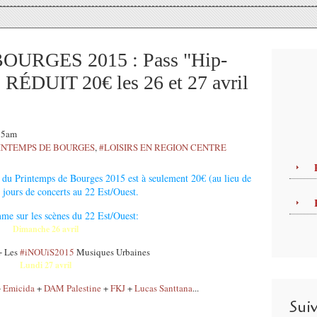
OURGES 2015 : Pass "Hip-
RÉDUIT 20€ les 26 et 27 avril
:35am
INTEMPS DE BOURGES
,
#LOISIRS EN REGION CENTRE
du Printemps de Bourges 2015 est à seulement 20€ (au lieu de
 jours de concerts au 22 Est/Ouest.
e sur les scènes du 22 Est/Ouest:
Dimanche 26 avril
 Les
‪#‎iNOUïS2015
Musiques Urbaines
Lundi 27 avril
+
Emicida
+
DAM Palestine
+
FKJ
+
Lucas Santtana
...
Sui