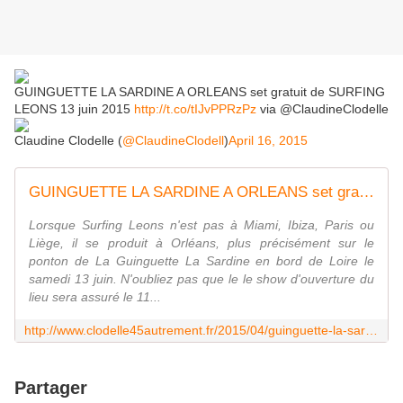
GUINGUETTE LA SARDINE A ORLEANS set gratuit de SURFING
LEONS 13 juin 2015
http://t.co/tIJvPPRzPz
via @ClaudineClodelle
Claudine Clodelle (
@ClaudineClodell
)
April 16, 2015
GUINGUETTE LA SARDINE A ORLEANS set gratuit de SURFING LEONS 13 juin 2015 - VIVRE AUTREMENT VOS LOISIRS avec Clodelle
Lorsque Surfing Leons n'est pas à Miami, Ibiza, Paris ou
Liège, il se produit à Orléans, plus précisément sur le
ponton de La Guinguette La Sardine en bord de Loire le
samedi 13 juin. N'oubliez pas que le le show d'ouverture du
lieu sera assuré le 11...
http://www.clodelle45autrement.fr/2015/04/guinguette-la-sardine-a-orleans-set-gratuit-de-surfing-leons-13-juin-2015.html
Partager