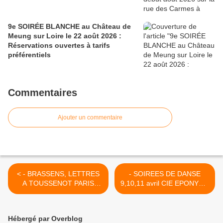
9e SOIRÉE BLANCHE au Château de
Meung sur Loire le 22 août 2026 :
Réservations ouvertes à tarifs
préférentiels
Commentaires
Ajouter un commentaire
< - BRASSENS, LETTRES
- SOIREES DE DANSE
A TOUSSENOT PARIS
9,10,11 avril CIE EPONYME
Théâtre Guichet
ORLEANS Maison des arts
Montparnasse 9 janvier
et de la musique >
2015 au 14 juin 2015
Hébergé par Overblog
(relâche en avril)