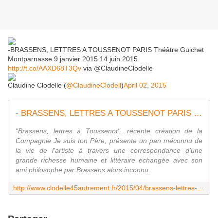
-BRASSENS, LETTRES A TOUSSENOT PARIS Théâtre Guichet
Montparnasse 9 janvier 2015 14 juin 2015
http://t.co/AAXD68T3Qv
via @ClaudineClodelle
Claudine Clodelle (
@ClaudineClodell
)
April 02, 2015
- BRASSENS, LETTRES A TOUSSENOT PARIS Théâtre Guichet Montparnasse 9 janvier 2015 au 14 juin 2015 (relâche en avril) - VIVRE AUTREMENT VOS LOISIRS avec Clodelle
"Brassens, lettres à Toussenot", récente création de la
Compagnie Je suis ton Père, présente un pan méconnu de
la vie de l'artiste à travers une correspondance d'une
grande richesse humaine et littéraire échangée avec son
ami philosophe par Brassens alors inconnu.
http://www.clodelle45autrement.fr/2015/04/brassens-lettres-a-toussenot-paris-theatre-guichet-montparnasse-9-janvier-2015-au-14-juin-2015-relache-en-avril.html