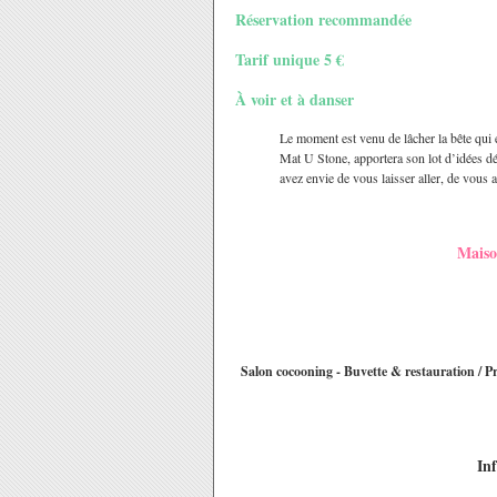
Réservation recommandée
Tarif unique 5 €
À voir et à danser
Le moment est venu de lâcher la bête qui
Mat U Stone, apportera son lot d’idées dé
avez envie de vous laisser aller, de vous a
Maiso
Salon cocooning - Buvette & restauration / Pr
In