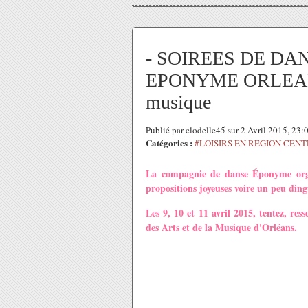
- SOIREES DE DANS
EPONYME ORLEANS M
musique
Publié par clodelle45 sur 2 Avril 2015, 23
Catégories :
#LOISIRS EN REGION CEN
La compagnie de danse Éponyme organ
propositions joyeuses voire un peu ding
Les 9, 10 et 11 avril 2015, tentez, re
des Arts et de la Musique d'Orléans.