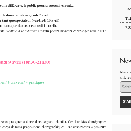
cune différente, le public pourra successivement...
Fa
r la danse amateur (jeudi 9 avril),
Twi
n tant que spectateur (vendredi 10 avril)
en tant que danseur (samedi 11 avril).
RS
pants
"comme à la maison"
. Chacun pourra bavarder et échanger autour d’un
New
udi 9 avril (18h30-21h30)
Abonne
article
es / 4 univers / 4 pratiques
Email
 venez pratiquer la danse dans ce grand chantier. Ces 4 artistes chorégraphes
os corps de leurs propositions chorégraphiques. Une construction à plusieurs