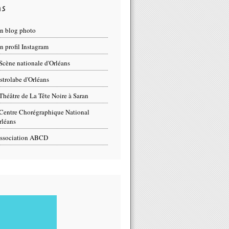
ns
n blog photo
 profil Instagram
Scène nationale d'Orléans
strolabe d'Orléans
Théâtre de La Tête Noire à Saran
Centre Chorégraphique National
rléans
ssociation ABCD