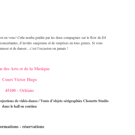
 est en vous! Cette nouba guidée par les deux compagnies sur le flow de DJ
concertantes, d’invités saugrenus et de surprises en tous genres. Si vous
muser et de danser... c’est l’occasion ou jamais !
n des Arts et de la Musique
Cours Victor Hugo
45100 - Orléans
ojections de vidéo-danse / Vente d’objets sérigraphies Chouette Studio
dans le hall en continu
formations - réservations