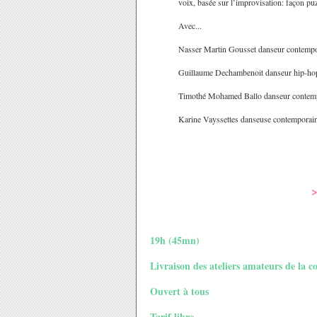
voix, basée sur l’improvisation: façon pu
Avec...
Nasser Martin Gousset danseur contempor
Guillaume Dechambenoit danseur hip-hop, 
Timothé Mohamed Ballo danseur contempora
Karine Vayssettes danseuse contemporaine,
>
19h (45mn)
Livraison des ateliers amateurs de la
Ouvert à tous
Tarif libre