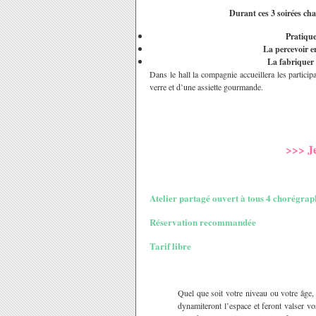
Durant ces 3 soirées cha
Pratique
La percevoir e
La fabriquer 
Dans le hall la compagnie accueillera les partici
verre et d’une assiette gourmande.
>>> Je
Atelier partagé ouvert à tous 4 chorégraph
Réservation recommandée
Tarif libre
Quel que soit votre niveau ou votre âge,
dynamiteront l’espace et feront valser v