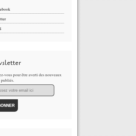
cebook
tter
S
sletter
z-vous pour être averti des nouveaux
s publiés.