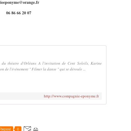
cieeponyme@orange.fr
06 86 66 20 07
du théatre d'Orléans A l'invitation de Cent Soleils, Karine
n de l'événement " Filmer la danse " qui se déroule ...
http://www.compagnie-eponyme.fr
Repost
0