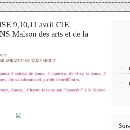
E 9,10,11 avril CIE
aison des arts et de la
:06pm
TRE
,
#GRATUIT OU TARIF REDUIT
ise 3 soirées de danse, 3 manières de vivre la danse, 3
ues, abracadabrantes et parfois ébouriffantes.
ssentez, dansez... Chacun invente son "Aaaaah!" à la Maison
Sui