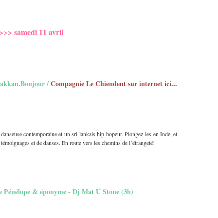
>>> samedi 11 avril
anakkan.Bonjour /
Compagnie Le Chiendent sur internet ici...
danseuse contemporaine et un sri-lankais hip-hopeur. Plongez-les en Inde, et
e témoignages et de danses. En route vers les chemins de l’étrangeté!
de Pénélope & éponyme - Dj Mat U Stone (3h)