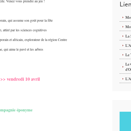
zzle. Venez vous prendre au jeu !
Lie
Mo
ain, qui assume son goût pour la fête
Mon
attiré par les sciences cognitives
La 
in et africain, explorateur de la région Centre
L'A
 qui aime le pavé et les arbres
Le 
Le 
d'O
>> vendredi 10 avril
L'A
 compagnie éponyme