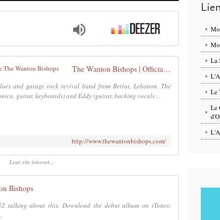
Lie
Mo
Mon
La 
The Wanton Bishops | Official Website The Wanton Bishops
L'A
lues and garage rock revival band from Beirut, Lebanon. The
Le 
ica, guitar, keyboards) and Eddy (guitar, backing vocals ...
Le 
d'O
L'A
http://www.thewantonbishops.com/
Leur site internet...
on Bishops
52 talking about this. Download the debut album on iTunes:
.