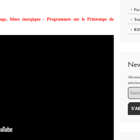
Fa
, blues énergique - Programmés sur le Printemps de
Twi
RS
New
Abonne
article
Email