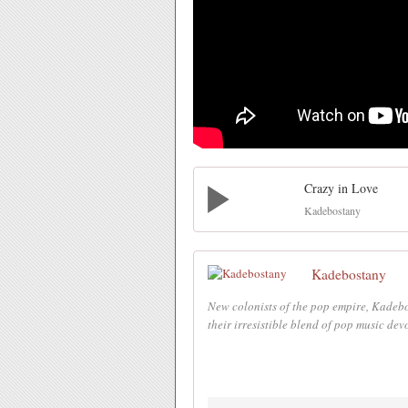
Crazy in Love
Kadebostany
Kadebostany
New colonists of the pop empire, Kadebo
their irresistible blend of pop music devo