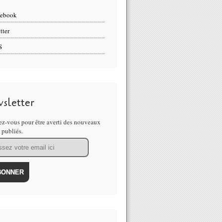
cebook
tter
S
sletter
z-vous pour être averti des nouveaux
s publiés.