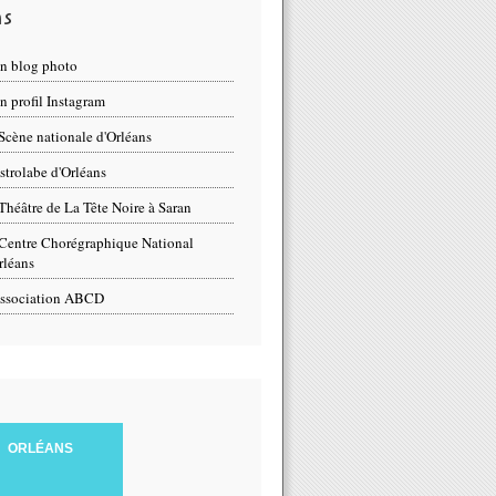
ns
n blog photo
 profil Instagram
Scène nationale d'Orléans
strolabe d'Orléans
Théâtre de La Tête Noire à Saran
Centre Chorégraphique National
rléans
ssociation ABCD