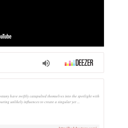
stany have swiftly catapulted themselves into the spotlight with
uring unlikely influences to create a singular yet ...
http://kadebostany.com/