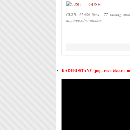
GUSH
GUSH. 45,686 likes · 77 talking abo
http://po.st/miraitunes
KADEBOSTANY (pop, rock électro, m