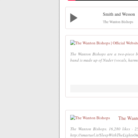
Smith and Wesson
The Wanton Bishops
The Wanton Bishops are a two-piece b
band is made up of Nader (vocals, harmon
The Want
The Wanton Bishops. 16,280 likes · 2
http://smarturl.it/SleepWithTheLightsOn