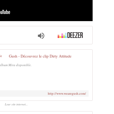
Gush - Découvrez le clip Dirty Attitude
 album Mira disponible.
http://www.wearegush.com/
Leur site internet...