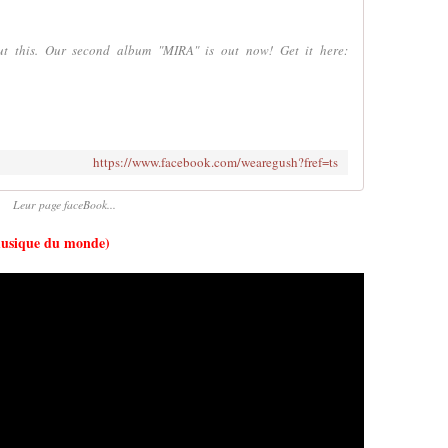
ut this. Our second album "MIRA" is out now! Get it here:
https://www.facebook.com/wearegush?fref=ts
Leur page faceBook...
usique du monde)