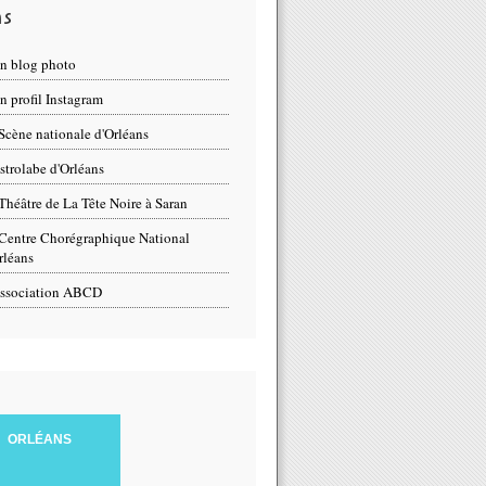
ns
n blog photo
 profil Instagram
Scène nationale d'Orléans
strolabe d'Orléans
Théâtre de La Tête Noire à Saran
Centre Chorégraphique National
rléans
ssociation ABCD