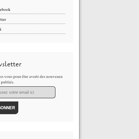
cebook
tter
S
sletter
z-vous pour être averti des nouveaux
s publiés.