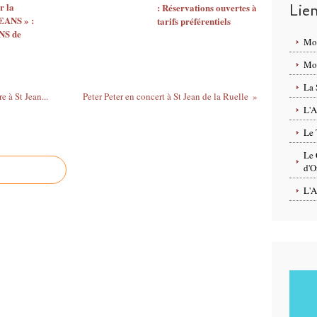
r la
Lie
: Réservations ouvertes à
a
EANS » :
tarifs préférentiels
u
S de
C
Mo
e
Mon
n
t
La 
r
à St Jean...
Peter Peter en concert à St Jean de la Ruelle
e
L'A
m
Le 
ê
m
Le 
e
d'O
,
L'A
l
e
c
e
n
t
e
n
a