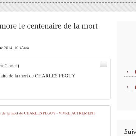
e le centenaire de la mort
bre 2014, 10:43am
neClodell
)
naire de la mort de CHARLES PEGUY
- ORLEANS c
Q
u
Sui