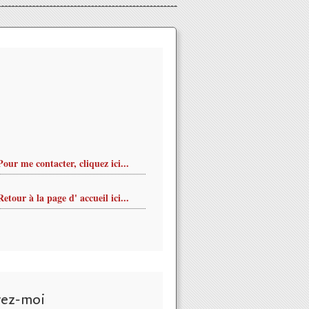
Pour me contacter, cliquez ici...
Retour à la page d' accueil ici...
ommémore le centenaire de la mort de CHARLES PEGUY - VIVRE
vez-moi