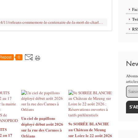
e
c
Fa
e
s
Twi
http://www.clodelle45autrement.fr/2014/11/orleans-commemore-le-centenaire-de-la-mort-de-charles-peguy.html
o
RS
i
t
à
l
a
Repost
0
M
New
é
d
Abonne
i
article
a
Email
t
h
è
q
u
Un ciel de papillons
e
9e SOIRÉE BLANCHE
déployé début août 2026
ITS
au Château de Meung
o
sur la rue des Carmes à
2 au 17
sur Loire le 22 août 2026
Orléans
u