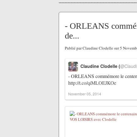
- ORLEANS commémor
de...
Publié par Claudine Clodelle sur 5 Novem
Claudine Clodelle (
@Claudi
- ORLEANS commémore le cente
http://t.co/qiMLOEJKOe
November 05, 2014