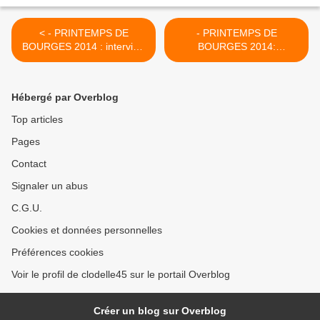
< - PRINTEMPS DE
- PRINTEMPS DE
BOURGES 2014 : interview
BOURGES 2014:
de CASCADEUR avant son
conférence de presse de
concert à l'auditorium
JULIEN DORE >
Hébergé par Overblog
Top articles
Pages
Contact
Signaler un abus
C.G.U.
Cookies et données personnelles
Préférences cookies
Voir le profil de clodelle45 sur le portail Overblog
Créer un blog sur Overblog