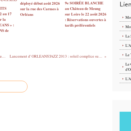
9e SOIRÉE BLANCHE
Lie
déployé début août 2026
ITS
au Château de Meung
sur la rue des Carmes à
2 au 17
sur Loire le 22 août 2026
Orléans
Mo
r la
: Réservations ouvertes à
EANS » :
tarifs préférentiels
Mon
S de
La 
L'A
Le 
Frédéric Dégranges expose à la Galerie Quai 56 d'Orléans du 5 au 14 juillet 2013
Lancement d' ORLEANS'JAZZ 2013 : soleil complice sur la place de Loire et au jardin de l' Hôtel Groslot
Le 
d'O
L'A