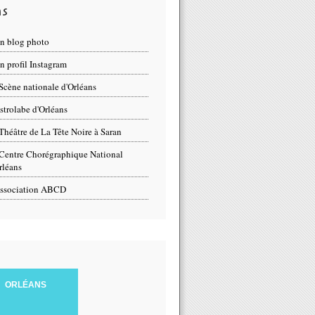
ns
n blog photo
 profil Instagram
Scène nationale d'Orléans
strolabe d'Orléans
Théâtre de La Tête Noire à Saran
Centre Chorégraphique National
rléans
ssociation ABCD