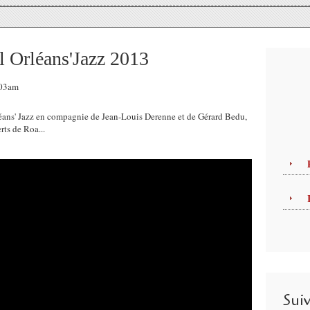
l Orléans'Jazz 2013
:03am
ans' Jazz en compagnie de Jean-Louis Derenne et de Gérard Bedu,
rts de Roa...
Sui