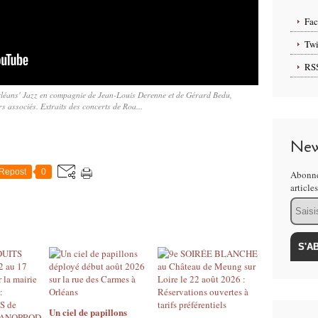
Fa
Twi
RS
léans' Jazz en compagnie de Jean-Louis Derenne et de Gérard Bedu,
 associés. Extraits des concerts de Roa...
New
Repost
0
Abonne
article
Email
Un ciel de papillons