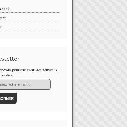
cebook
tter
S
sletter
z-vous pour être averti des nouveaux
s publiés.