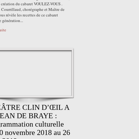
e création du cabaret VOULEZ-VOUS .
Courrillaud, chorégraphe et Maître de
ous révèle les recettes de ce cabaret
 génération...
suite
ÂTRE CLIN D’ŒIL A
JEAN DE BRAYE :
rammation culturelle
0 novembre 2018 au 26