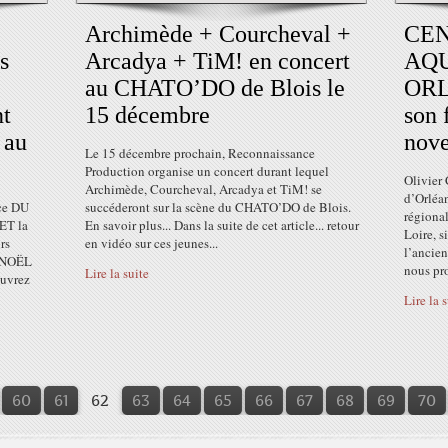
Archimède + Courcheval +
CE
s
Arcadya + TiM! en concert
AQ
au CHATO’DO de Blois le
ORL
nt
15 décembre
son 
 au
nov
Le 15 décembre prochain, Reconnaissance
Production organise un concert durant lequel
Olivier
Archimède, Courcheval, Arcadya et TiM! se
d’Orléa
ce DU
succéderont sur la scène du CHATO’DO de Blois.
régional
ET la
En savoir plus... Dans la suite de cet article... retour
Loire, s
rs
en vidéo sur ces jeunes...
l’ancien
E NOËL
nous pro
Lire la suite
ouvrez
Lire la 
10
20
30
40
50
60
61
62
63
64
65
66
67
68
69
70