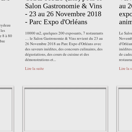
Salon Gastronomie & Vins
au 2
- 23 au 26 Novembre 2018
expo
- Parc Expo d'Orléans
anim
eydeau
 les
10000 m2, quelques 200 exposants, 7 restaurants
Le Salo
e 8 à 80
… le Salon Gastronomie & Vins revient du 23 au
Novembr
mbre
26 Novembre 2018 au Parc Expo d'Orléans avec
d'Orléan
des saveurs inédites, des concours culinaires, des
inédites
dégustations, des cours de cuisine et des
de cadea
démonstrations et...
restaura
Lire la suite
Lire la 