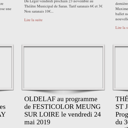
Du Léger vendredi prochain 23 novembre au
tre
dernièr
Théâtre Municipal de Saran. Tarif saranais 6€ et 3€
pose une
Maxime 
Non saranais 10€...
ballet n
nouvelle
Lire la suite
Lire la 
OLDELAF au programme
THÉ
es
de FESTICOLOR MEUNG
ST 
AY
SUR LOIRE le vendredi 24
Prog
mai 2019
du 3