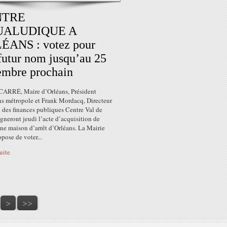
NTRE
UALUDIQUE A
ÉANS : votez pour
futur nom jusqu’au 25
embre prochain
 CARRÉ, Maire d’Orléans, Président
ns métropole et Frank Mordacq, Directeur
 des finances publiques Centre Val de
igneront jeudi l’acte d’acquisition de
ne maison d’arrêt d’Orléans. La Mairie
pose de voter...
suite
80
90
100
>
>>