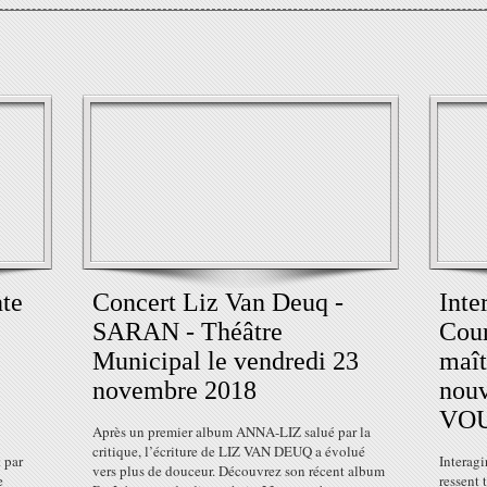
nte
Concert Liz Van Deuq -
Inte
SARAN - Théâtre
Cour
Municipal le vendredi 23
maît
novembre 2018
nouv
VO
Après un premier album ANNA-LIZ salué par la
critique, l’écriture de LIZ VAN DEUQ a évolué
t par
Interag
vers plus de douceur. Découvrez son récent album
e
ressent 