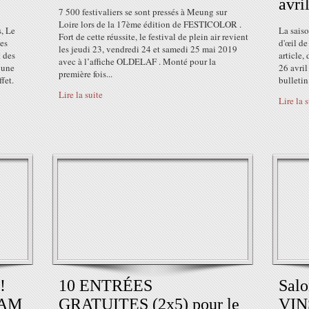
avri
7 500 festivaliers se sont pressés à Meung sur
Loire lors de la 17ème édition de FESTICOLOR .
s, Le
La saiso
Fort de cette réussite, le festival de plein air revient
des
d'œil de
les jeudi 23, vendredi 24 et samedi 25 mai 2019
t des
article,
avec à l’affiche OLDELAF . Monté pour la
s une
26 avril
première fois...
fet.
bulletin
Lire la suite
Lire la 
!
10 ENTRÉES
Sal
MAM
GRATUITES (2x5) pour le
VIN