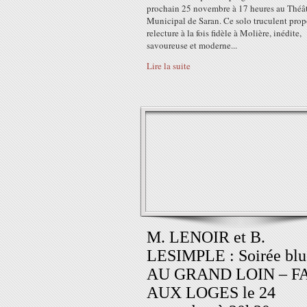
prochain 25 novembre à 17 heures au Théâ
Municipal de Saran. Ce solo truculent pro
relecture à la fois fidèle à Molière, inédite,
savoureuse et moderne...
Lire la suite
M. LENOIR et B.
LESIMPLE : Soirée blu
AU GRAND LOIN – F
AUX LOGES le 24