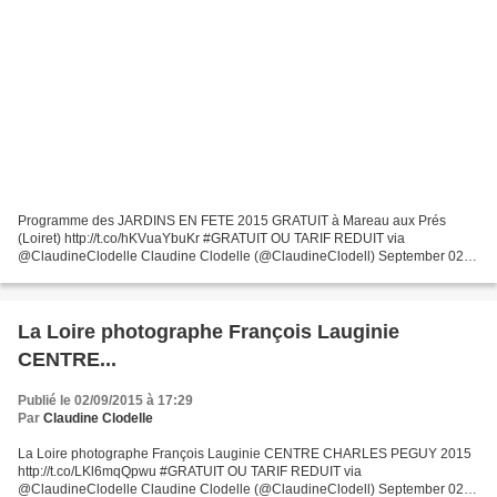
Programme des JARDINS EN FETE 2015 GRATUIT à Mareau aux Prés
(Loiret) http://t.co/hKVuaYbuKr #GRATUIT OU TARIF REDUIT via
@ClaudineClodelle Claudine Clodelle (@ClaudineClodell) September 02,
2015 Depuis 2012 l'association MAREAU Z'IDEES organise à Mareau...
La Loire photographe François Lauginie
CENTRE...
Publié le 02/09/2015 à 17:29
Par
Claudine Clodelle
La Loire photographe François Lauginie CENTRE CHARLES PEGUY 2015
http://t.co/LKl6mqQpwu #GRATUIT OU TARIF REDUIT via
@ClaudineClodelle Claudine Clodelle (@ClaudineClodell) September 02,