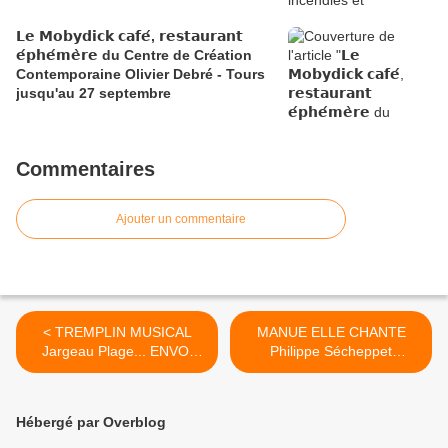
𝗟𝗲 𝗠𝗼𝗯𝘆𝗱𝗶𝗰𝗸 𝗰𝗮𝗳𝗲́, 𝗿𝗲𝘀𝘁𝗮𝘂𝗿𝗮𝗻𝘁
𝗲́𝗽𝗵𝗲́𝗺𝗲̀𝗿𝗲 du Centre de Création
Contemporaine Olivier Debré - Tours
jusqu'au 27 septembre
Commentaires
Ajouter un commentaire
< TREMPLIN MUSICAL
MANUE ELLE CHANTE​
Jargeau Plage​... ENVOI
Philippe Sécheppet
DES...
guitare... >
Hébergé par Overblog