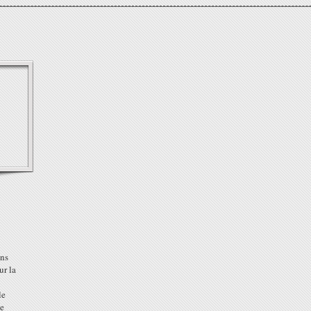
ns
r la
le
e