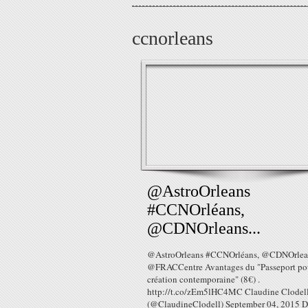
ccnorleans
@AstroOrleans
#CCNOrléans,
@CDNOrleans...
@AstroOrleans #CCNOrléans, @CDNOrlea
@FRACCentre Avantages du "Passeport pou
création contemporaine" (8€) .
http://t.co/zEm5lHC4MC Claudine Clodel
(@ClaudineClodell) September 04, 2015 D