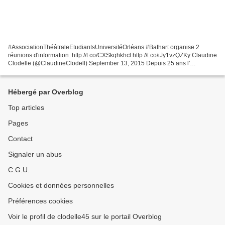
#AssociationThéâtraleEtudiantsUniversitéOrléans #Bathart organise 2
réunions d'information. http://t.co/CXSkqhkhcl http://t.co/iJy1vzQZKy Claudine
Clodelle (@ClaudineClodell) September 13, 2015 Depuis 25 ans l'
Association théâtrale des étudiants de l'Université...
Hébergé par Overblog
Top articles
Pages
Contact
Signaler un abus
C.G.U.
Cookies et données personnelles
Préférences cookies
Voir le profil de clodelle45 sur le portail Overblog