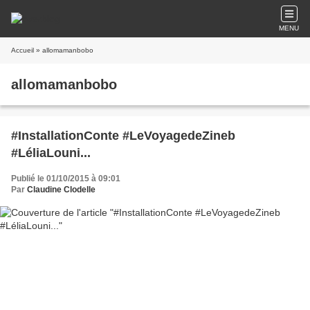
MENU
Accueil
» allomamanbobo
allomamanbobo
#InstallationConte #LeVoyagedeZineb
#LéliaLouni...
Publié le 01/10/2015 à 09:01
Par
Claudine Clodelle