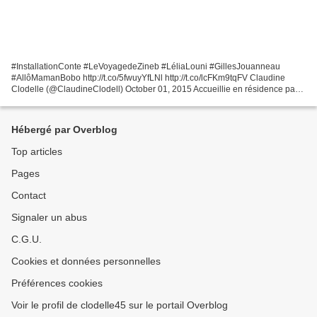
#InstallationConte #LeVoyagedeZineb #LéliaLouni #GillesJouanneau
#AllôMamanBobo http://t.co/5fwuyYfLNl http://t.co/lcFKm9tqFV Claudine
Clodelle (@ClaudineClodell) October 01, 2015 Accueillie en résidence par
le collectif le "108", sous l'égide de l'association...
Hébergé par Overblog
Top articles
Pages
Contact
Signaler un abus
C.G.U.
Cookies et données personnelles
Préférences cookies
Voir le profil de clodelle45 sur le portail Overblog