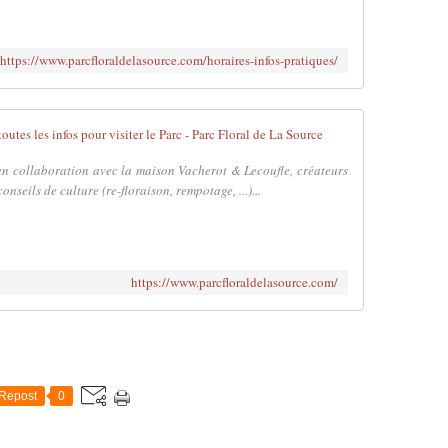
https://www.parcfloraldelasource.com/horaires-infos-pratiques/
Les jardins, les
en collaboration avec la maison Vacherot & Lecoufle, créateurs
onseils de culture (re-floraison, rempotage, ...)...
https://www.parcfloraldelasource.com/
Repost
0