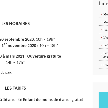
Lie
Mo
Mon
LES HORAIRES
La 
L'A
 20 septembre 2020
: 10h – 19h*
er
Le 
 1
novembre 2020
: 10h – 18h*
Le 
0 à mars 2021
Ouverture gratuite
d'O
14h – 17h*
L'A
 du parc.
LES TARIFS
à 16 ans
: 4€
Enfant de moins de 6 ans
: gratuit