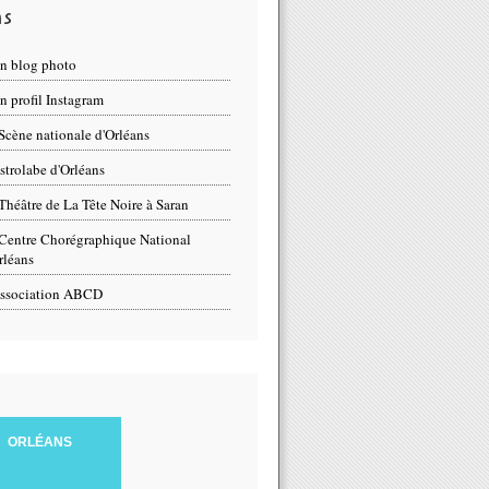
ns
n blog photo
 profil Instagram
Scène nationale d'Orléans
strolabe d'Orléans
Théâtre de La Tête Noire à Saran
Centre Chorégraphique National
rléans
ssociation ABCD