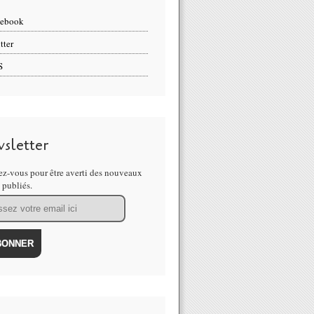
cebook
tter
S
sletter
z-vous pour être averti des nouveaux
s publiés.