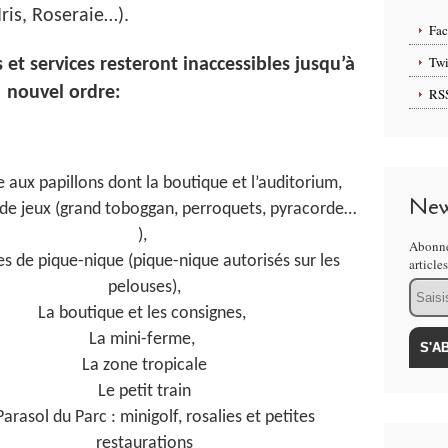
’Iris, Roseraie…).
Fa
Twi
 services resteront inaccessibles jusqu’à
nouvel ordre:
RS
e aux papillons dont la boutique et l’auditorium,
New
 de jeux (grand toboggan, perroquets, pyracorde…
),
Abonne
es de pique-nique (pique-nique autorisés sur les
article
Email
pelouses),
La boutique et les consignes,
La mini-ferme,
La zone tropicale
Le petit train
Parasol du Parc : minigolf, rosalies et petites
restaurations