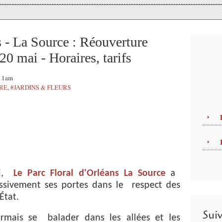
s - La Source : Réouverture
 20 mai - Horaires, tarifs
:11am
TRE
,
#JARDINS & FLEURS
ai,
Le Parc Floral d'Orléans La Source
a
essivement ses portes dans le respect des
’État.
Sui
ormais se balader dans les allées et les