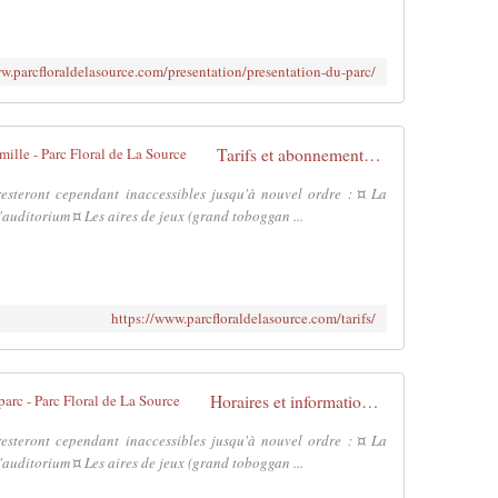
w.parcfloraldelasource.com/presentation/presentation-du-parc/
Tarifs et abonnements pour toute la famille - Parc Floral de La Source
esteront cependant inaccessibles jusqu'à nouvel ordre : ¤ La
'auditorium ¤ Les aires de jeux (grand toboggan ...
https://www.parcfloraldelasource.com/tarifs/
Horaires et informations pratiques du parc - Parc Floral de La Source
esteront cependant inaccessibles jusqu'à nouvel ordre : ¤ La
'auditorium ¤ Les aires de jeux (grand toboggan ...