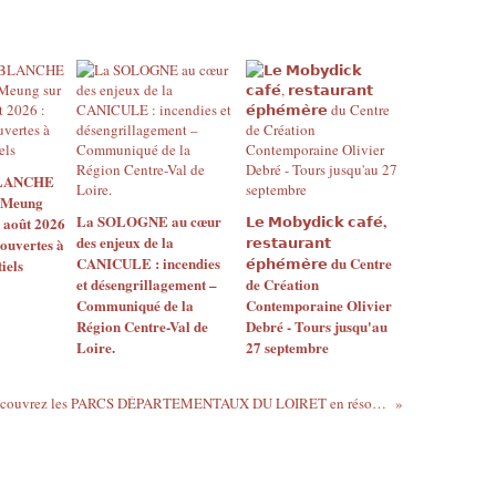
BLANCHE
 Meung
La SOLOGNE au cœur
𝗟𝗲 𝗠𝗼𝗯𝘆𝗱𝗶𝗰𝗸 𝗰𝗮𝗳𝗲́,
2 août 2026
des enjeux de la
𝗿𝗲𝘀𝘁𝗮𝘂𝗿𝗮𝗻𝘁
 ouvertes à
CANICULE : incendies
𝗲́𝗽𝗵𝗲́𝗺𝗲̀𝗿𝗲 du Centre
iels
et désengrillagement –
de Création
Communiqué de la
Contemporaine Olivier
Région Centre-Val de
Debré - Tours jusqu'au
Loire.
27 septembre
(Re)découvrez les PARCS DÉPARTEMENTAUX DU LOIRET en résolvant des énigmes au fil de balades bucoliques