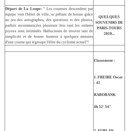
Départ de La Loupe:
" Les coureurs descendent par
équipe vers l'hôtel de ville, se prêtant de bonne grâce
QUELQUES
au jeu des autographes, des questions et des photos,
SOUVENIRS DE
parfois recommencées plusieurs fois tant les enfants
PARIS-TOURS
joyeux sont intimidés. Hallucinant de trouver tant de
2010...
simplicité et de bonne humeur à quelques minutes
d'une course qui regroupe l'élite du cyclisme actuel"!
Classement :
1. FREIRE Oscar
-
41
RABOBANK
4h 52' 54"
2.
FURLAN