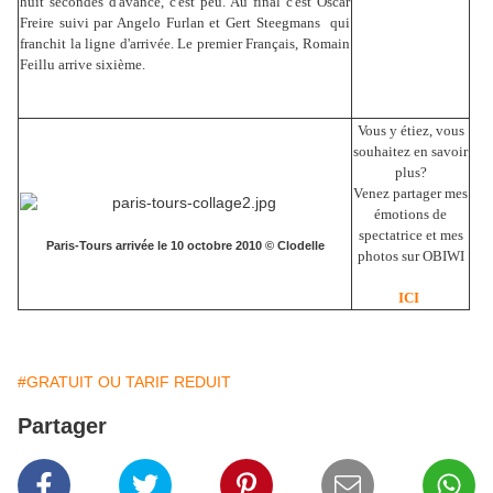
huit secondes d'avance, c'est peu. Au final c'est Oscar
Freire suivi par Angelo Furlan et Gert Steegmans qui
franchit la ligne d'arrivée. Le premier Français, Romain
Feillu arrive sixième.
Vous y étiez, vous
souhaitez en savoir
plus?
Venez partager mes
émotions de
spectatrice et mes
Paris-Tours arrivée le 10 octobre 2010 © Clodelle
photos sur OBIWI
ICI
#GRATUIT OU TARIF REDUIT
Partager