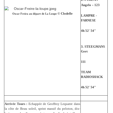
-
Angelo
123
© Clodelle
Oscar Freira au départ de La Loupe
LAMPRE -
FARNESE
4h 52' 54"
3.
STEEGMANS
Gert
111
TEAM
RADIOSHACK
4h 52' 54"
Arrivée Tours :
Echappée de Geoffroy Lequatre dans
la côte de Beau soleil, sprint massif du peloton, dix-