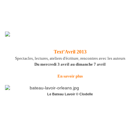
Text’Avril 2013
Spectacles, lectures, ateliers d'écriture, rencontres avec les auteurs
Du mercredi 3 avril au dimanche 7 avril
En savoir plus
Le Bateau Lavoir © Clodelle
Journée d’écriture ouverte à tous au Bateau-Lavoir à Orléans
Avec Alexandra Badea, William Pellier, Sabryna Pierre et Luc
Tartar.
Embarquez avec quatre auteurs de théâtre au Bateau-Lavoir
1 Place du Châtelet à Orléans