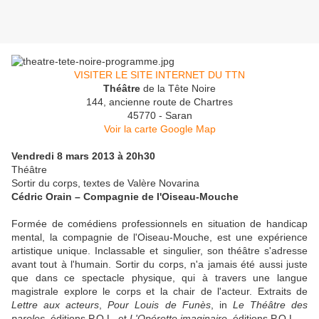
VISITER LE SITE INTERNET DU TTN
Théâtre
de la Tête Noire
144, ancienne route de Chartres
45770 - Saran
Voir la carte Google Map
Vendredi 8 mars 2013 à 20h30
Théâtre
Sortir du corps,
textes de Valère Novarina
Cédric Orain – Compagnie de l'Oiseau-Mouche
Formée de comédiens professionnels en situation de handicap
mental, la compagnie de l'Oiseau-Mouche, est une expérience
artistique unique. Inclassable et singulier, son théâtre s'adresse
avant tout à l'humain. Sortir du corps, n'a jamais été aussi juste
que dans ce spectacle physique, qui à travers une langue
magistrale explore le corps et la chair de l'acteur. Extraits de
Lettre aux acteurs
,
Pour Louis de Funès
, in
Le Théâtre des
paroles
, éditions P.O.L. et
L'Opérette imaginaire
, éditions P.O.L.