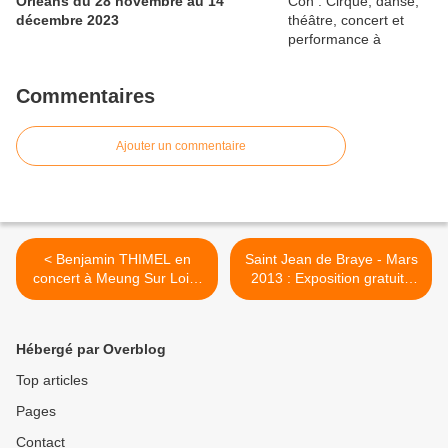
Orléans du 28 novembre au 14
décembre 2023
Commentaires
Ajouter un commentaire
< Benjamin THIMEL en
Saint Jean de Braye - Mars
concert à Meung Sur Loire
2013 : Exposition gratuite
le 10 mars 2013
"Voyage en Chamaloire" et
danse "Tout va bien
Monsieur K" >
Hébergé par Overblog
Top articles
Pages
Contact