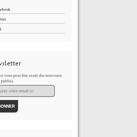
cebook
tter
S
sletter
z-vous pour être averti des nouveaux
s publiés.