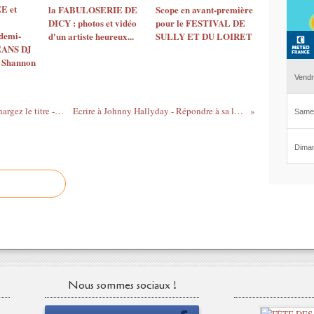
E et
la FABULOSERIE DE
Scope en avant-première
DICY : photos et vidéo
pour le FESTIVAL DE
demi-
d'un artiste heureux...
SULLY ET DU LOIRET
ÉANS DJ
 Shannon
Jamais SEUL de Johnny Hallyday: Téléchargez le titre - Réservez votre place au Théâtre Edouard VII
Ecrire à Johnny Hallyday - Répondre à sa lettre pour qu'il ne soit JAMAIS SEUL
Nous sommes sociaux !