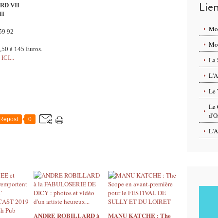
Lie
D VII
II
Mo
59 92
Mon
4,50 à 145 Euros.
ICI...
La 
L'A
Le 
Le 
d'O
Repost
0
L'A
ANDRE ROBILLARD à
MANU KATCHE : The