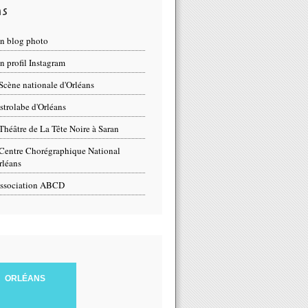
ns
n blog photo
 profil Instagram
Scène nationale d'Orléans
strolabe d'Orléans
Théâtre de La Tête Noire à Saran
Centre Chorégraphique National
rléans
ssociation ABCD