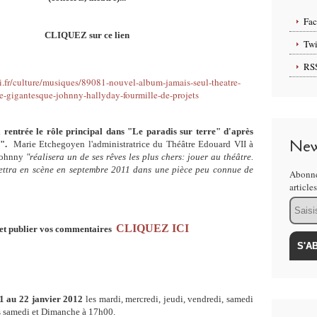
Fa
CLIQUEZ sur ce lien
Twi
RS
.fr/culture/musiques/89081-nouvel-album-jamais-seul-theatre-
e-gigantesque-johnny-hallyday-fourmille-de-projets
 rentrée le rôle principal dans "Le paradis sur terre" d'après
New
".
Marie Etchegoyen l'administratrice du Théâtre Edouard VII à
 Johnny
"réalisera un de ses rêves les plus chers: jouer au théâtre.
ettra en scène en septembre 2011 dans une pièce peu connue de
Abonne
article
Email
CLIQUEZ ICI
 et publier vos commentaires
1 au 22 janvier 2012
les mardi, mercredi, jeudi, vendredi, samedi
s samedi et Dimanche à 17h00.