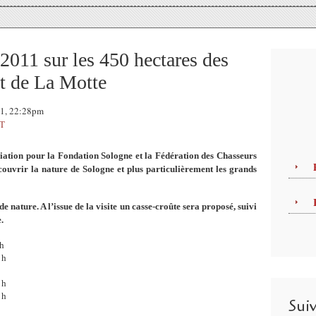
1 sur les 450 hectares des
t de La Motte
11, 22:28pm
T
ciation pour la Fondation Sologne et la Fédération des Chasseurs
couvrir la nature de Sologne et plus particulièrement les grands
nature. A l’issue de la visite un casse-croûte sera proposé, suivi
.
 h
 h
 h
 h
Sui