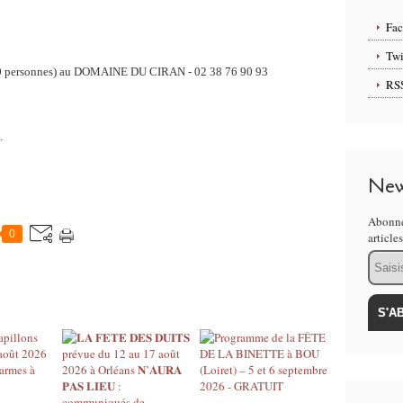
Fa
Twi
20 personnes)
au DOMAINE DU CIRAN -
02 38 76 90 93
RS
.
New
Abonne
0
article
Email