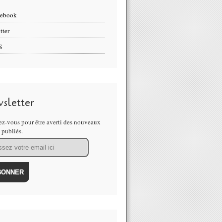
cebook
tter
S
sletter
z-vous pour être averti des nouveaux
s publiés.