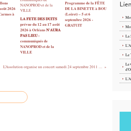
llons
Programme de la FÊTE
Lie
août 2026
DE LA BINETTE à BOU
 Carmes à
(Loiret) – 5 et 6
Mo
𝐋𝐀 𝐅𝐄𝐓𝐄 𝐃𝐄𝐒 𝐃𝐔𝐈𝐓𝐒
septembre 2026 -
prévue du 12 au 17 août
GRATUIT
Mon
2026 à Orléans 𝐍’𝐀𝐔𝐑𝐀
𝐏𝐀𝐒 𝐋𝐈𝐄𝐔 :
La 
communiqués de
L'A
NANOPROD et de la
VILLE
Le 
Le 
L’Assolution organise un concert samedi 24 septembre 2011 - Espace Caillaudière - Boigny sur Bionne
d'O
L'A