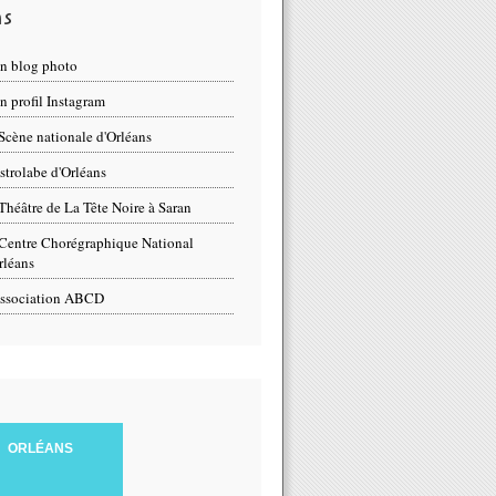
ns
n blog photo
 profil Instagram
Scène nationale d'Orléans
strolabe d'Orléans
Théâtre de La Tête Noire à Saran
Centre Chorégraphique National
rléans
ssociation ABCD