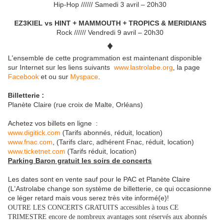
Hip-Hop ////// Samedi 3 avril – 20h30
EZ3KIEL vs HINT + MAMMOUTH + TROPICS & MERIDIANS
Rock ////// Vendredi 9 avril – 20h30
♦
L'ensemble de cette programmation est maintenant disponible
sur Internet sur les liens suivants
www.lastrolabe.org
, la page
Facebook
et ou sur
Myspace
.
Billetterie :
Planète Claire (rue croix de Malte, Orléans)
Achetez vos billets en ligne :
www.digitick.com
(Tarifs abonnés, réduit, location)
www.fnac.com
, (Tarifs clarc, adhérent Fnac, réduit, location)
www.ticketnet.com
(Tarifs réduit, location)
Parking Baron gratuit les soirs de concerts
Les dates sont en vente sauf pour le PAC et Planète Claire
(L'Astrolabe change son système de billetterie, ce qui occasionne
ce léger retard mais vous serez très vite informé(e)!
OUTRE LES CONCERTS GRATUITS accessibles à tous CE
TRIMESTRE encore de nombreux avantages sont réservés aux abonnés