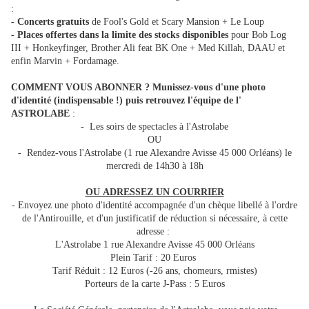
:
- Concerts gratuits
de Fool's Gold et Scary Mansion + Le Loup
-
Places offertes dans la limite des stocks disponibles
pour Bob Log
III + Honkeyfinger, Brother Ali feat BK One + Med Killah, DAAU et
enfin Marvin + Fordamage.
COMMENT VOUS ABONNER ?
Munissez-vous d'une photo
d'identité (indispensable !) puis retrouvez l'équipe de l'
ASTROLABE
:
- Les soirs de spectacles à l'Astrolabe
OU
- Rendez-vous l'Astrolabe (1 rue Alexandre Avisse 45 000 Orléans) le
mercredi de 14h30 à 18h
OU ADRESSEZ UN COURRIER
- Envoyez une photo d'identité accompagnée d'un chèque libellé à l'ordre
de l'Antirouille, et d'un justificatif de réduction si nécessaire, à cette
adresse :
L'Astrolabe 1 rue Alexandre Avisse 45 000 Orléans
Plein Tarif : 20 Euros
Tarif Réduit : 12 Euros (-26 ans, chomeurs, rmistes)
Porteurs de la carte J-Pass : 5 Euros