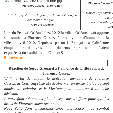
Florence Cassez C
Florence Cassez - L'arbre noir
"L'oiseau synonyme de
"L'arbre, symbole de la force, de la vie, est noir, en
partir
dépression, fatigué"...
Avec des ailes po
© Photo Clodelle
© P
Lors du Festival Orléans' Jazz 2012 la ville d'Orléans avait apporté
son soutien à Florence Cassez, faite citoyenne d'honneur de la
ville en avril 2010. Depuis sa prison la Française a réalisé une
cinquantaine d'œuvres dont plusieurs reproductions étaient
exposées à titre solidaire au Campo Santo.
En savoir plus...
Réaction de Serge Grouard
à l’annonce de la libération de
Florence Cassez
"
Enfin ! En demandant la libération immédiate de Florence
Cassez, la Cour Suprême Mexicaine met un terme à plus de sept
années de calvaire, et le Mexique peut s’honorer d’une telle
décision.
Il aura fallu néanmoins plus de sept ans d’efforts pour que les
droits de Florence soient reconnus.
Nous l’attendons maintenant avec impatience ; ce combat