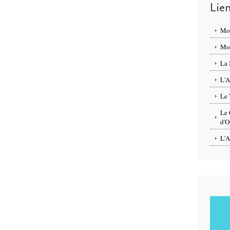
Lie
Mo
Mon
La 
L'A
Le 
Le 
d'O
L'A