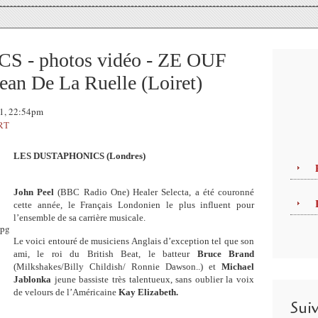
- photos vidéo - ZE OUF
an De La Ruelle (Loiret)
11, 22:54pm
RT
LES DUSTAPHONICS (Londres)
John Peel
(BBC Radio One) Healer Selecta, a été couronné
cette année, le Français Londonien le plus influent pour
l’ensemble de sa carrière musicale.
Le voici entouré de musiciens Anglais d’exception tel que son
ami, le roi du British Beat, le batteur
Bruce Brand
(Milkshakes/Billy Childish/ Ronnie Dawson..) et
Michael
Jablonka
jeune bassiste très talentueux, sans oublier la voix
de velours de l’Américaine
Kay Elizabeth.
Sui