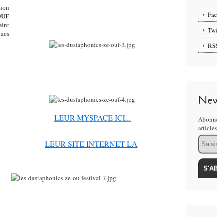
sion
Fa
OUF
aint
Twi
ques
RS
New
LEUR MYSPACE ICI...
Abonne
article
Email
LEUR SITE INTERNET LA