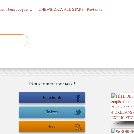
“Samedis du Jazz” 19 novembre à 17 heures : Jean-Jacques Ruhlmann Quartet invite Nicolas Genest
CHEWBACCA ALL STARS - Photos vidéo The Ouf Festival 2011
Nous sommes sociaux !
Facebook
Twitter
Rss