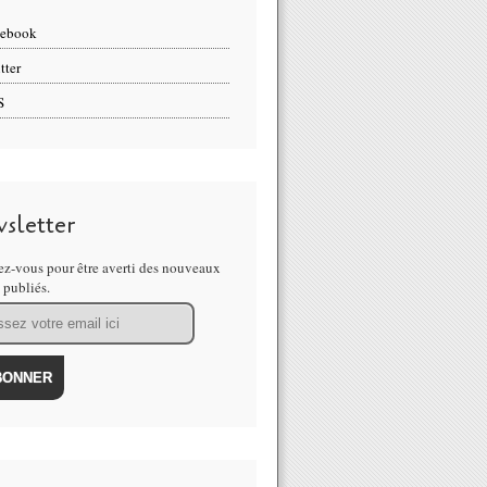
cebook
tter
S
sletter
z-vous pour être averti des nouveaux
s publiés.