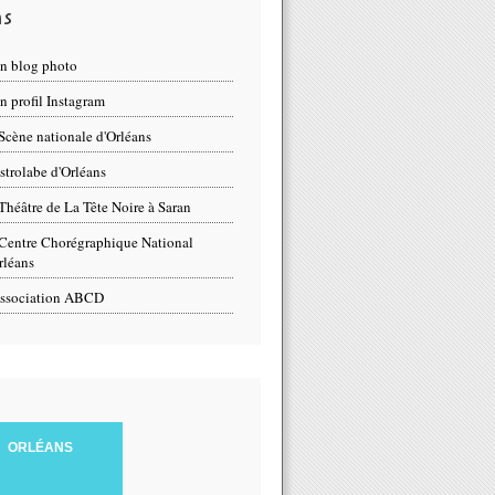
ns
n blog photo
 profil Instagram
Scène nationale d'Orléans
strolabe d'Orléans
Théâtre de La Tête Noire à Saran
Centre Chorégraphique National
rléans
ssociation ABCD