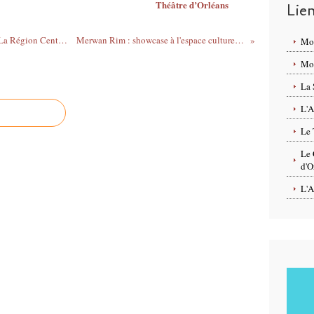
Théâtre d’Orléans
Lie
Ponctualité, annulations, exaspération... La Région Centre met la SNCF au pied du mur
Merwan Rim : showcase à l'espace culturel Leclerc d'Oivet (Loiret)
Mo
Mon
La 
L'A
Le 
Le 
d'O
L'A