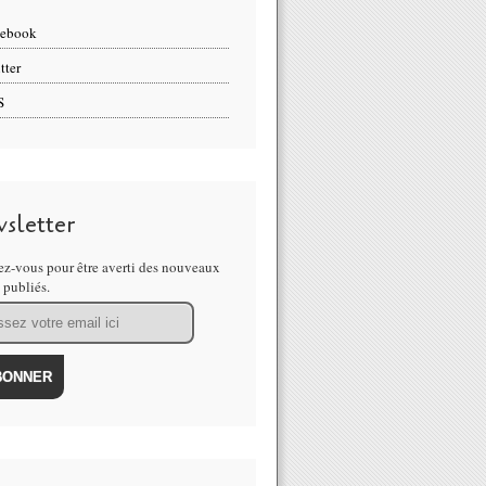
cebook
tter
S
sletter
z-vous pour être averti des nouveaux
s publiés.