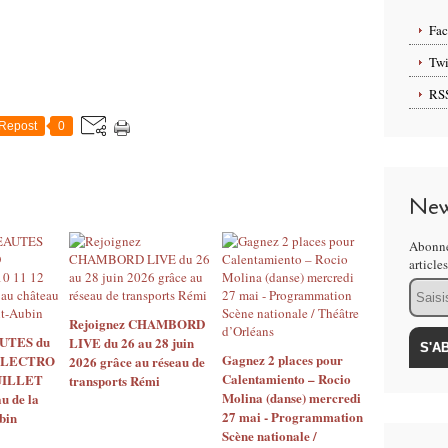
Fa
Twi
RS
Repost
0
New
Abonne
article
Email
Rejoignez CHAMBORD
UTES du
LIVE du 26 au 28 juin
Gagnez 2 places pour
ELECTRO
2026 grâce au réseau de
Calentamiento – Rocio
JUILLET
transports Rémi
Molina (danse) mercredi
u de la
27 mai - Programmation
bin
Scène nationale /