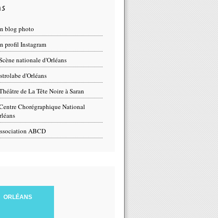
ns
n blog photo
 profil Instagram
Scène nationale d'Orléans
strolabe d'Orléans
Théâtre de La Tête Noire à Saran
Centre Chorégraphique National
rléans
ssociation ABCD