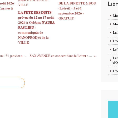
Lie
août 2026
DE LA BINETTE à BOU
 Carmes à
(Loiret) – 5 et 6
𝐋𝐀 𝐅𝐄𝐓𝐄 𝐃𝐄𝐒 𝐃𝐔𝐈𝐓𝐒
septembre 2026 -
Mo
prévue du 12 au 17 août
GRATUIT
2026 à Orléans 𝐍’𝐀𝐔𝐑𝐀
Mon
𝐏𝐀𝐒 𝐋𝐈𝐄𝐔 :
communiqués de
La 
NANOPROD et de la
L'A
VILLE
Le 
Programme du Festival Rue de l'Accordéon - 31 janvier au 13 fevrier 2011 - Orléans et alentours
SAX AVENUE en concert dans le Loiret : photos, vidéo et bio express...
Le 
d'O
L'A