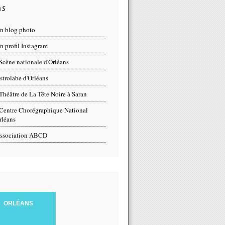
ns
n blog photo
 profil Instagram
Scène nationale d'Orléans
strolabe d'Orléans
Théâtre de La Tête Noire à Saran
Centre Chorégraphique National
rléans
ssociation ABCD