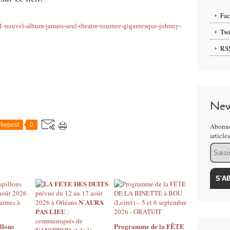
Fa
1-nouvel-album-jamais-seul-theatre-tournee-gigantesque-johnny-
Twi
RS
New
Repost
0
Abonne
article
Email
llons
Programme de la FÊTE