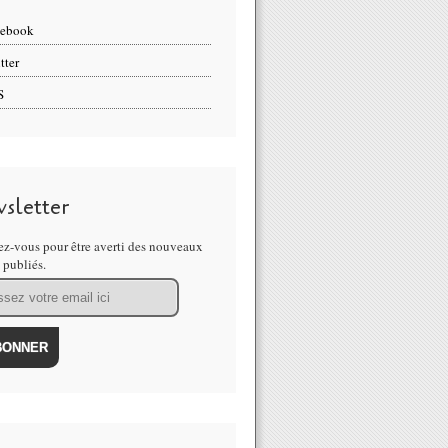
cebook
tter
S
sletter
z-vous pour être averti des nouveaux
s publiés.