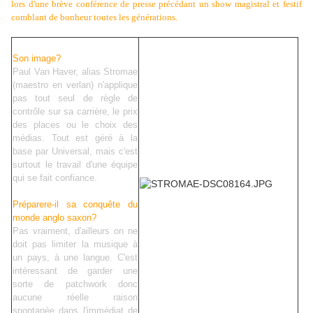
lors d'une brève conférence de presse précédant un show magistral et festif
comblant de bonheur toutes les générations.
Son image?
Paul Van Haver, alias Stromae
(maestro en verlan) n'applique
pas tout seul de règle de
contrôle sur sa carrière, le prix
des places ou le choix des
médias. Tout est géré à la
base par Universal, mais c'est
surtout le travail d'une équipe
qui se fait confiance.
Préparere-il sa conquête du
monde anglo saxon?
Pas vraiment, d'ailleurs on ne
doit pas limiter la musique à
un pays, à une langue. C'est
intéressant de garder une
sorte de patchwork donc
aucune réelle raison
spontanée dans l'immédiat de