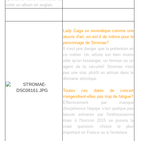
sortir un album en anglais.
Lady Gaga se revendique comme une
œuvre d'art, en est-il de même pour le
personnage de Stromae?
Il n'est pire danger que la prétention en
ce métier. Un artiste est bien moins
utile qu'un boulanger, un fermier ou un
agent de la sécurité! Stromae n'est
pas une star, plutôt un artisan dans le
domaine artistique.
Toutes ces dates de concert
n'engendrent-elles pas trop de fatigue?
Effectivement par manque
d'expérience l'équipe s'est quelque peu
laisser entrainer par l'enthousiasme
mais à l'horizon 2015 se posera la
vraie question: choisir le plus
important en France ou à l'extérieur.