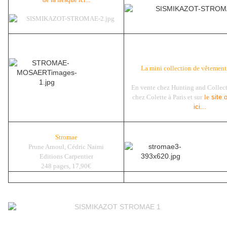
La mini collection de vêtement
En vente chez Hunting and Collect
chez Colette à Paris et sur
le
site o
ici...
Stromae
Prune Arnoul, Cédric Naimi
Editions Carpentier
248 pages, 17,90€