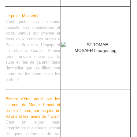
Le projet Moasert?
C'est juste une collection
capsule, des chaussettes et
polos vendus sur internet et
dans deux concepts stores à
Paris et Bruxelles. L'équipe et
sa styliste Coralie Barbier
feront encore mieux par la
suite et rien ne garantit dans
l'immédiat que les filles vont
sauter sur les hommes qui les
portent!
Bizarre d'être adulé par les
lecteurs de Marcel Proust et
de télé 7 jours, par les plus de
90 ans et les moins de 7 ans?
C'est un super beau
compliment que d'avoir l'amour
de gens différents de soi