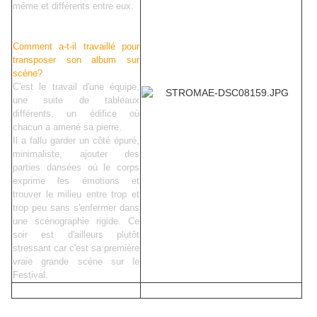
même et différents entre eux.
Comment a-t-il travaillé pour
transposer son album sur
scène?
C'est le travail d'une équipe,
une suite de tableaux
différents, un édifice où
chacun a amené sa pierre.
Il a fallu garder un côté épuré,
minimaliste, ajouter des
parties dansées où le corps
exprime les émotions et
trouver le milieu entre trop et
trop peu sans s'enfermer dans
une scénographie rigide. Ce
soir est d'ailleurs plutôt
stressant car c'est sa première
vraie grande scène sur le
Festival.