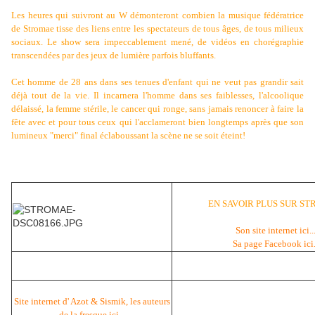
Les heures qui suivront au W démonteront combien la musique fédératrice
de Stromae tisse des liens entre les spectateurs de tous âges, de tous milieux
sociaux. Le show sera impeccablement mené, de vidéos en chorégraphie
transcendées par des jeux de lumière parfois bluffants.
Cet homme de 28 ans dans ses tenues d'enfant qui ne veut pas grandir sait
déjà tout de la vie. Il incarnera l'homme dans ses faiblesses, l'alcoolique
délaissé, la femme stérile, le cancer qui ronge, sans jamais renoncer à faire la
fête avec et pour tous ceux qui l'acclameront bien longtemps après que son
lumineux "merci" final éclaboussant la scène ne se soit éteint!
EN SAVOIR PLUS SUR STR
Son site internet ici..
Sa page Facebook ici.
Site internet d' Azot & Sismik, les auteurs
de la fresque ici...