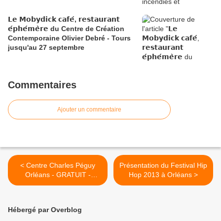
𝗟𝗲 𝗠𝗼𝗯𝘆𝗱𝗶𝗰𝗸 𝗰𝗮𝗳𝗲́, 𝗿𝗲𝘀𝘁𝗮𝘂𝗿𝗮𝗻𝘁
𝗲́𝗽𝗵𝗲́𝗺𝗲̀𝗿𝗲 du Centre de Création
Contemporaine Olivier Debré - Tours
jusqu'au 27 septembre
Commentaires
Ajouter un commentaire
< Centre Charles Péguy
Présentation du Festival Hip
Orléans - GRATUIT -
Hop 2013 à Orléans >
Exposition Paris, capitale du
monde – l’exposition
universelle de 1900
Hébergé par Overblog