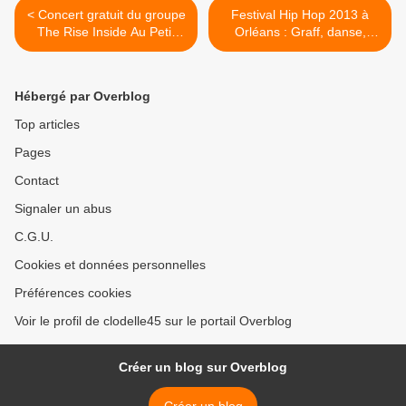
< Concert gratuit du groupe
Festival Hip Hop 2013 à
The Rise Inside Au Petit
Orléans : Graff, danse,
Barcelone à Orléans
concert, battle, live du 5 au
20 avril >
Hébergé par Overblog
Top articles
Pages
Contact
Signaler un abus
C.G.U.
Cookies et données personnelles
Préférences cookies
Voir le profil de clodelle45 sur le portail Overblog
Créer un blog sur Overblog