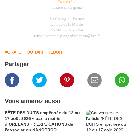
Concert-bal
Entrée au chapeau
La Grange
du Pierron
29, rue de la Mairie
45740 Lailly en Val
renseignements grangedupierron@free.fr
#GRATUIT OU TARIF REDUIT
Partager
Vous aimerez aussi
FÊTE DES DUITS empêchée du 12 au
17 août 2026 « par la mairie
d’ORLEANS » : EXPLICATIONS de
l’association NANOPROD