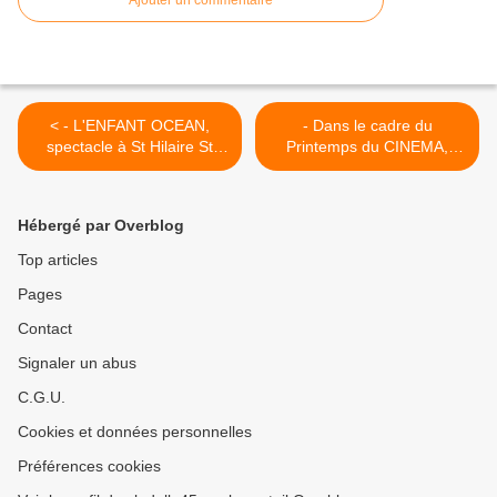
Ajouter un commentaire
< - L'ENFANT OCEAN,
- Dans le cadre du
spectacle à St Hilaire St
Printemps du CINEMA,
Mesmin le 5 avril 2014
TARIF REDUIT A 3,50€ 16
au 18 mars 2014 >
Hébergé par Overblog
Top articles
Pages
Contact
Signaler un abus
C.G.U.
Cookies et données personnelles
Préférences cookies