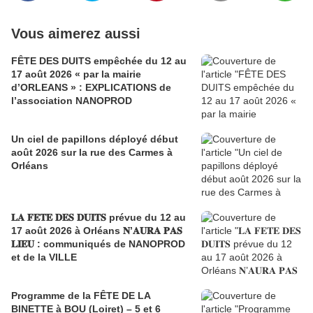
Vous aimerez aussi
FÊTE DES DUITS empêchée du 12 au
17 août 2026 « par la mairie
d’ORLEANS » : EXPLICATIONS de
l’association NANOPROD
Un ciel de papillons déployé début
août 2026 sur la rue des Carmes à
Orléans
𝐋𝐀 𝐅𝐄𝐓𝐄 𝐃𝐄𝐒 𝐃𝐔𝐈𝐓𝐒 prévue du 12 au
17 août 2026 à Orléans 𝐍’𝐀𝐔𝐑𝐀 𝐏𝐀𝐒
𝐋𝐈𝐄𝐔 : communiqués de NANOPROD
et de la VILLE
Programme de la FÊTE DE LA
BINETTE à BOU (Loiret) – 5 et 6