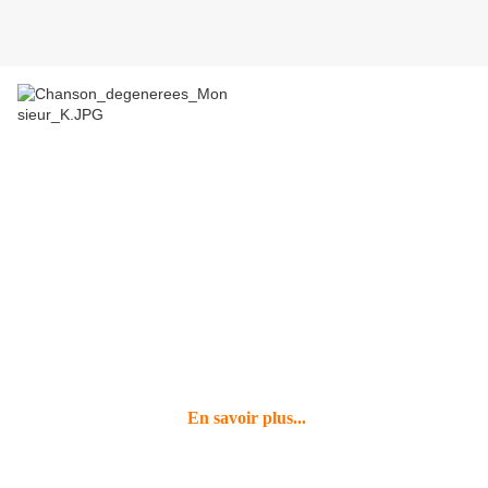
Pour conclure sa résidence de création au Théâtre d'Orléans,
Le jeudi 15 septembre à 18h30
Médiathèque d'Orléans (4ème étage)
Monsieur K.
vous propose de découvrir une étape de sa création
"Chansons
dégénérées"
présentée au Théâtre d'Orléans
Le samedi 26 novembre 2011.
En savoir plus...
Dans une nouvelle formation musicale, Monsieur K. s'éprend