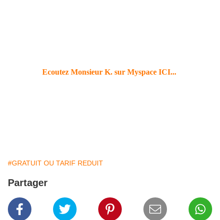
des chansons de Kurt Weill, dont la plupart des textes sont signés
Bertolt Brecht. A l'ombre des cabarets berlinois des années 30,
il nous révèle ces bijoux musicaux dégénérés", empreints de
sacré et fange.
Entrée libre.
Ecoutez Monsieur K. sur Myspace ICI...
Avec Jérôme Marin (chant), Angèle Leroy (piano) et Fred
Ferrand (accordéon)
Décor de Marine Dupont-Canard.
#GRATUIT OU TARIF REDUIT
Partager