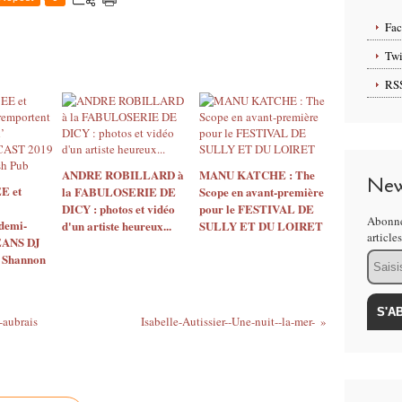
Fa
Twi
RS
ANDRE ROBILLARD à
MANU KATCHE : The
New
E et
la FABULOSERIE DE
Scope en avant-première
DICY : photos et vidéo
pour le FESTIVAL DE
Abonne
demi-
d'un artiste heureux...
SULLY ET DU LOIRET
article
ÉANS DJ
Email
 Shannon
-aubrais
Isabelle-Autissier--Une-nuit--la-mer-