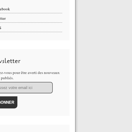
cebook
tter
S
sletter
z-vous pour être averti des nouveaux
s publiés.