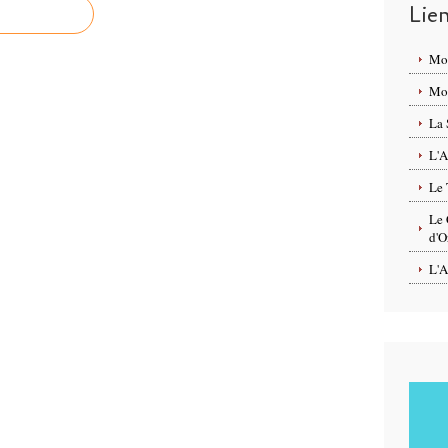
Lie
Mo
Mon
La 
L'A
Le 
Le 
d'O
L'A