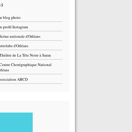
ns
n blog photo
 profil Instagram
Scène nationale d'Orléans
strolabe d'Orléans
Théâtre de La Tête Noire à Saran
Centre Chorégraphique National
rléans
ssociation ABCD